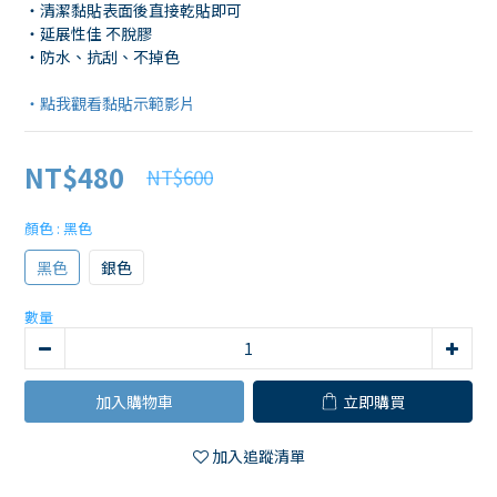
・清潔黏貼表面後直接乾貼即可 
・延展性佳 不脫膠 
・防水、抗刮、不掉色
・點我觀看黏貼示範影片
NT$480
NT$600
顏色
: 黑色
黑色
銀色
數量
加入購物車
立即購買
加入追蹤清單