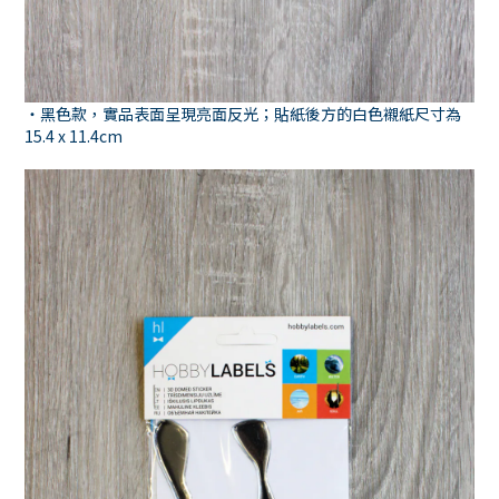
・黑色款，實品表面呈現亮面反光；貼紙後方的白色襯紙尺寸為
15.4 x 11.4cm