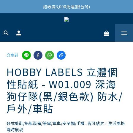
結帳滿3,000免運(限台灣)
結帳滿3,000免運(限台灣)
註冊會員領100購物金
結帳滿3,000免運(限台灣)
分享到
HOBBY LABELS 立體個
性貼紙 - W01.009 深海
狗仔隊(黑/銀色款) 防水/
戶外/車貼
各式蛙鞋/船艇裝備/筆電/單車/安全帽/手機...皆可貼附，生活風格
隨時展現 