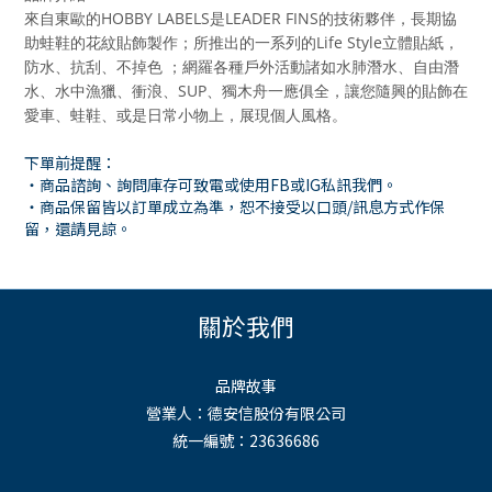
來自東歐的HOBBY LABELS是LEADER FINS的技術夥伴，長期協
助蛙鞋的花紋貼飾製作；所推出的一系列的Life Style立體貼紙，
防水、抗刮、不掉色 ；網羅各種戶外活動諸如水肺潛水、自由潛
水、水中漁獵、衝浪、SUP、獨木舟一應俱全，讓您隨興的貼飾在
愛車、蛙鞋、或是日常小物上，展現個人風格。
下單前提醒：
・商品諮詢、詢問庫存可致電或使用
FB
或
IG
私訊我們。
・商品保留皆以訂單成立為準，恕不接受以口頭
/
訊息方式作保
留，還請見諒。
關於我們
品牌故事
營業人：德安信股份有限公司
統一編號：23636686