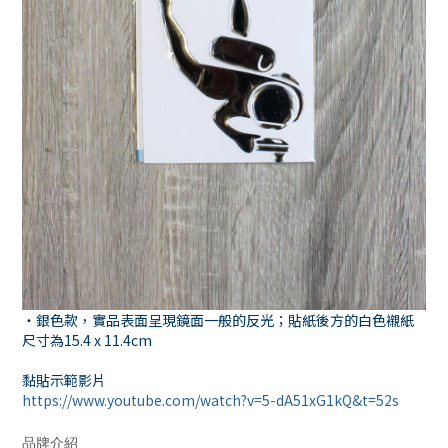
・銀色款，實品表面呈現鏡面一般的反光；貼紙後方的白色襯紙
尺寸為15.4 x 11.4cm
黏貼示範影片
https://www.youtube.com/watch?v=5-dA51xG1kQ&t=52s
品牌介紹