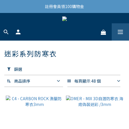
結帳滿3,000免運(限台灣)
註冊會員領100購物金
結帳滿3,000免運(限台灣)
迷彩系列防寒衣
16 件商品
套
用
篩選
篩
選
商品排序
每頁顯示 48 個
(0/20)
價格
(NT$)
~