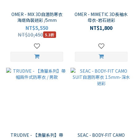
衣
厚
OMER - MIX 3D自潛防寒衣
OMER - MIMETIC 3D長袖水
度
海底偽裝迷彩 /5mm
母衣-岩石迷彩
NT$5,550
NT$1,800
7mm
NT$10,450
5.3折
(1)
5mm
(5)
3.5mm
(2)
3mm
(5)
2mm
(1)
1.5mm
(2)
TRUDIVE - 【漁獵系列】帶
SEAC - BODY-FIT CAMO