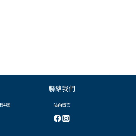
聯絡我們
巷4號
站內留言