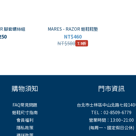
ZOR 腳套螺絲組
MARES - RAZOR 蛙鞋鞋墊
250
NT$460
NT$580
7.9折
購物須知
門市資訊
FAQ常見問題
台北市士林區中山北路七段140
蛙鞋尺寸指南
TEL：02-8509-6779
會員福利
營業時間：13:00~21:00
隱私政策
(每周一、國定假日公休)
運送政策