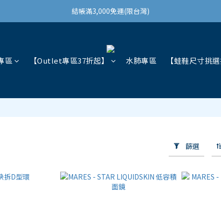
結帳滿3,000免運(限台灣)
結帳滿3,000免運(限台灣)
註冊會員領100購物金
結帳滿3,000免運(限台灣)
專區
【Outlet專區37折起】
水肺專區
【蛙鞋尺寸挑選
篩選
件商品