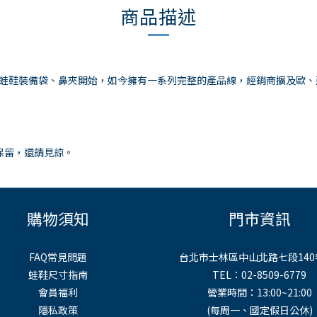
商品描述
自製長蛙鞋裝備袋、鼻夾開始，如今擁有一系列完整的產品線，經銷商擴及歐
。
保留，還請見諒。
購物須知
門市資訊
FAQ常見問題
台北市士林區中山北路七段140
蛙鞋尺寸指南
TEL：02-8509-6779
會員福利
營業時間：13:00~21:00
隱私政策
(每周一、國定假日公休)