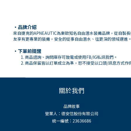
・品牌介紹
來自捷克的APNEAUTIC為東歐知名自由潛水裝備品牌，從
友享有更專業的裝備，安全的從事自由潛水、往更深的領域邁進
・下單前提醒
商品諮詢、詢問庫存可致電或使用FB/IG私訊我們。
商品保留皆以訂單成立為準，恕不接受以口頭/訊息方式作
關於我們
品牌故事
營業人：德安信股份有限公司
統一編號：23636686