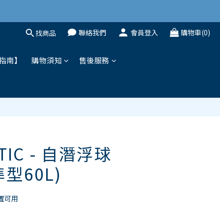
聯絡我們
會員登入
購物車(0)
找商品
立即購買
指南】
購物須知
售後服務
TIC - 自潛浮球
型60L)
置可用 