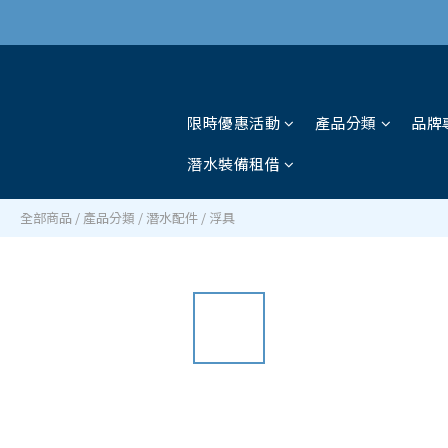
限時優惠活動
產品分類
品牌
潛水裝備租借
全部商品
/
產品分類
/
潛水配件
/
浮具