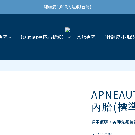
結帳滿3,000免運(限台灣)
結帳滿3,000免運(限台灣)
註冊會員領100購物金
結帳滿3,000免運(限台灣)
專區
【Outlet專區37折起】
水肺專區
【蛙鞋尺寸挑選
APNEAU
內胎(標準
通用氣嘴，各種充氣裝
・商品介紹