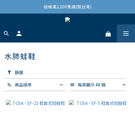
結帳滿3,000免運(限台灣)
結帳滿3,000免運(限台灣)
註冊會員領100購物金
結帳滿3,000免運(限台灣)
水肺蛙鞋
9 件商品
套
用
篩選
篩
選
商品排序
每頁顯示 48 個
(0/20)
價格
(NT$)
~