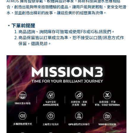
ATMOS 擁有智慧穿戴、軟體與設計專家，將新科技與潛水思維相結
合，創造出能夠帶來極致體驗的產品。讓用戶能夠更輕鬆、更安全地潛
水，並且創造出精彩的故事，讓這些美妙的經歷廣為流傳。
・下單前提醒
商品諮詢、詢問庫存可致電或使用
FB
或
IG
私訊我們。
商品保留皆以訂單成立為準，恕不接受以口頭
/
訊息方式作
保留，還請見諒。