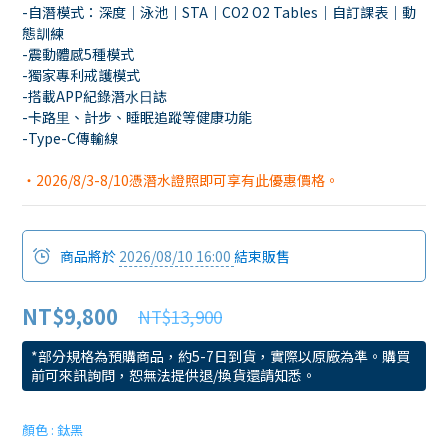
-自潛模式：深度｜泳池｜STA｜CO2 O2 Tables｜自訂課表｜動
態訓練
-震動體感5種模式
-獨家專利戒護模式
-搭載APP紀錄潛⽔⽇誌
-卡路⾥、計步、睡眠追蹤等健康功能
-Type-C傳輸線
・2026/8/3-8/10憑潛水證照即可享有此優惠價格。
商品將於
2026/08/10 16:00
結束販售
NT$9,800
NT$13,900
*部分規格為預購商品，約5-7日到貨，實際以原廠為準。購買
前可來訊詢問，恕無法提供退/換貨還請知悉。
顏色
: 鈦黑