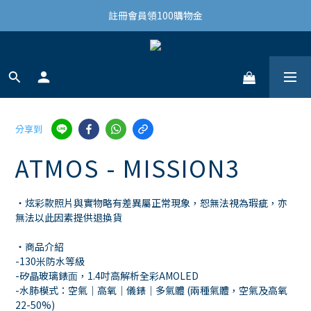
結帳滿3,000免運(限台灣)
註冊會員領100購物金
結帳滿3,000免運(限台灣)
分享到
ATMOS - MISSION3
・炫彩款照片與實物略有差異屬正常現象，恕無法視為瑕疵，亦
無法以此因素提供退換貨
・商品介紹
-130米防水等級
-矽晶玻璃錶⾯，1.4吋高解析全彩AMOLED
-水肺模式：空氣｜高氧｜儀錶｜多氣體 (兩種氣體，空氣及高氧
22-50%)