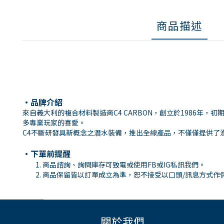
商品描述
・
品牌介紹
來自義大利的複合材料製造商C4 CARBON，創立於1986
多專業玩家的喜愛。
C4不斷研發具新概念之潛水裝備，推出全線產品，不僅僅提供了
・下單前提醒
商品諮詢、詢問庫存可致電或使用
FB
或
IG
私訊我們。
商品保留皆以訂單成立為準，恕不接受以口頭
/
訊息方式作
關於我們