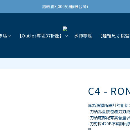
結帳滿3,000免運(限台灣)
結帳滿3,000免運(限台灣)
註冊會員領100購物金
結帳滿3,000免運(限台灣)
專區
【Outlet專區37折起】
水肺專區
【蛙鞋尺寸挑選
C4 - R
專為漁獵所設計的創新
-刀柄為直接包覆刀刃
-刀柄底部配有高音量
-刀刃採420B不鏽鋼
性