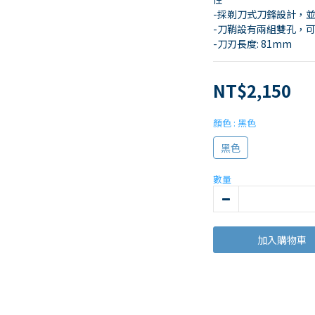
-採剃刀式刀鋒設計，
-刀鞘設有兩組雙孔，
-刀刃長度: 81mm
NT$2,150
顏色
: 黑色
黑色
數量
加入購物車