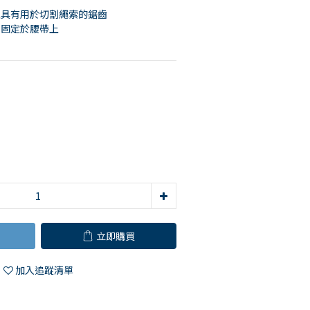
並具有用於切割繩索的鋸齒
可固定於腰帶上
立即購買
加入追蹤清單