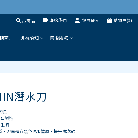
聯絡我們
會員登入
購物車(0)
找商品
立即購買
指南】
購物須知
售後服務
ONIN潛水刀
刀具
成型製造
求生哨
材質，刀面覆有黑色PVD塗層，提升抗腐蝕