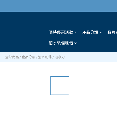
限時優惠活動
產品分類
品牌
潛水裝備租借
全部商品
/
產品分類
/
潛水配件
/
潛水刀