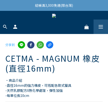
結帳滿3,000免運(限台灣)
結帳滿3,000免運(限台灣)
註冊會員領100購物金
結帳滿3,000免運(限台灣)
分享到
CETMA - MAGNUM 橡皮
(直徑16mm)
・商品介紹
-直徑16mm的強力橡皮，可搭配各款式獵具 
-天然乳膠配方X熱化學處理，彈性加強 
-每單位長10cm