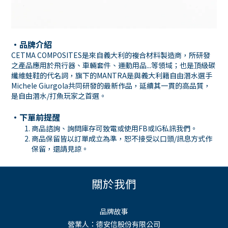
・品牌介紹
CETMA COMPOSITES是來自義大利的複合材料製造商，所研發
之產品應用於飛行器、車輛套件、運動用品...等領域；也是頂級碳
纖維蛙鞋的代名詞，旗下的MANTRA是與義大利籍自由潛水選手
Michele Giurgola共同研發的最新作品，延續其一貫的高品質，
是自由潛水/打魚玩家之首選。
・下單前提醒
商品諮詢、詢問庫存可致電或使用
FB
或
IG
私訊我們。
商品保留皆以訂單成立為準，恕不接受以口頭
/
訊息方式作
保留，還請見諒。
關於我們
品牌故事
營業人：德安信股份有限公司