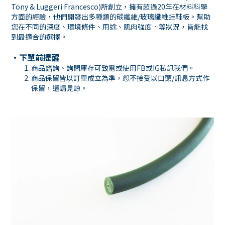
Tony & Luggeri Francesco)所創立，擁有超過20年在材料科學
方面的經驗，他們開發出多種類的碳纖維/玻璃纖維蛙鞋板。幫助
您在不同的深度、環境條件、用途、肌肉強度…等狀況，皆能找
到最適合的選擇。
・下單前提醒
商品諮詢、詢問庫存可致電或使用
FB
或
IG
私訊我們。
商品保留皆以訂單成立為準，恕不接受以口頭
/
訊息方式作
保留，還請見諒。