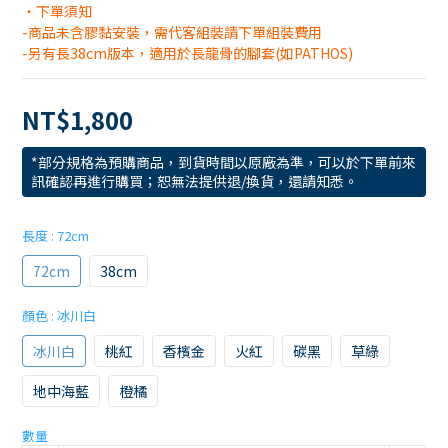
・下單須知
-商品未含膠黏安裝，需代客組裝請下單組裝費用
-另有長38cm版本，適用於長龍骨的腳套(如PATHOS)
NT$1,800
*部分規格為預購商品，到貨時間以原廠為準，可以於下單前來
訊確認再進行購買；恕無法提供退/換貨，還請知悉。
長度
: 72cm
72cm
38cm
顏色
: 冰川白
冰川白
桃紅
香檳金
火紅
碳黑
草綠
地中海藍
橙橘
數量