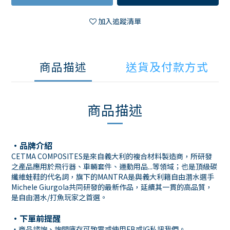
加入追蹤清單
商品描述
送貨及付款方式
商品描述
・品牌介紹
CETMA COMPOSITES是來自義大利的複合材料製造商，所研發
之產品應用於飛行器、車輛套件、運動用品...等領域；也是頂級碳
纖維蛙鞋的代名詞，旗下的MANTRA是與義大利籍自由潛水選手
Michele Giurgola共同研發的最新作品，延續其一貫的高品質，
是自由潛水/打魚玩家之首選。
・下單前提醒
・商品諮詢、詢問庫存可致電或使用
FB
或
IG
私訊我們。