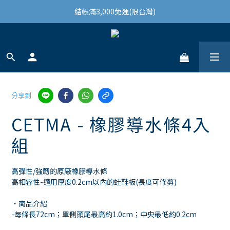
結帳滿3,000免運(限台灣)
結帳滿3,000免運(限台灣)
註冊會員領100購物金
結帳滿3,000免運(限台灣)
分享到
CETMA - 橡膠導水條4入
組
高彈性/強韌的原廠橡膠導水條 
高相容性-適用厚度0.2cm以內的蛙鞋板(長度可修剪) 
・商品介紹
-每條長72cm；單側頭尾最高約1.0cm；中央最低約0.2cm 