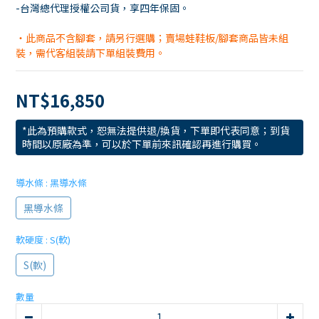
-台灣總代理授權公司貨，享四年保固。
・此商品不含腳套，請另行選購；賣場蛙鞋板/腳套商品皆未組
裝，需代客組裝請下單組裝費用。
NT$16,850
*此為預購款式，恕無法提供退/換貨，下單即代表同意；到貨
時間以原廠為準，可以於下單前來訊確認再進行購買。
導水條
: 黑導水條
黑導水條
軟硬度
: S(軟)
S(軟)
數量