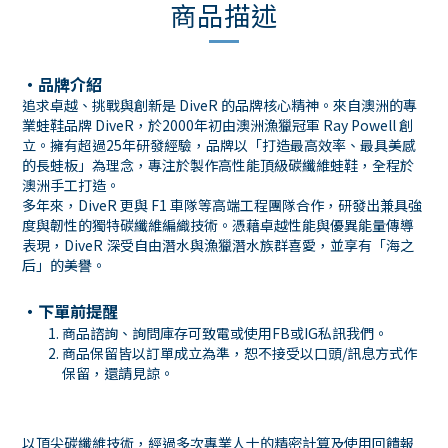
商品描述
・品牌介紹
追求卓越、挑戰與創新是 DiveR 的品牌核心精神。來自澳洲的專
業蛙鞋品牌 DiveR，於2000年初由澳洲漁獵冠軍 Ray Powell 創
立。擁有超過25年研發經驗，品牌以「打造最高效率、最具美感
的長蛙板」為理念，專注於製作高性能頂級碳纖維蛙鞋，全程於
澳洲手工打造。
多年來，DiveR 更與 F1 車隊等高端工程團隊合作，研發出兼具強
度與韌性的獨特碳纖維編織技術。憑藉卓越性能與優異能量傳導
表現，DiveR 深受自由潛水與漁獵潛水族群喜愛，並享有「海之
后」的美譽。
・下單前提醒
商品諮詢、詢問庫存可致電或使用
FB
或
IG
私訊我們。
商品保留皆以訂單成立為準，恕不接受以口頭
/
訊息方式作
保留，還請見諒。
以頂尖碳纖維技術，經過多次專業人士的精密計算及使用回饋報