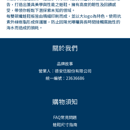
告，打造出兼具美學與性能之蛙鞋。擁有高度的韌性及回饋感
受，帶領你輕鬆下潛探索未知的領域。
每雙碳纖蛙鞋板皆由精細印刷而成，並以大logo為特色。使用抗
紫外線樹脂形成保護層，防止因陽光曝曬與長時間接觸腐蝕性的
海水而造成的損耗。
關於我們
品牌故事
營業人：德安信股份有限公司
統一編號：23636686
購物須知
FAQ常見問題
蛙鞋尺寸指南