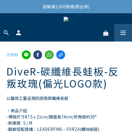
結帳滿3,000免運(限台灣)
結帳滿3,000免運(限台灣)
註冊會員領100購物金
結帳滿3,000免運(限台灣)
分享到
DiveR-碳纖維長蛙板-反
叛玫瑰(偏光LOGO款)
以藝術工藝呈現的高階碳纖維長蛙
・商品介紹
-裸版尺寸87.5 x 21cm/蹼面長74cm/折角度約30°
-軟硬度 : S / M
-腳套搭配建議：LEADERFINS – FORZA(螺絲組裝)