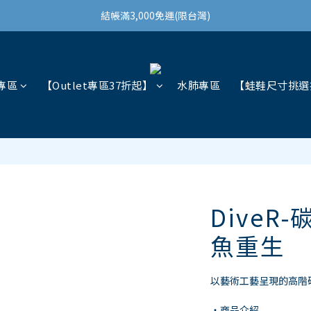
結帳滿3,000免運(限台灣)
結帳滿3,000免運(限台灣)
註冊會員領100購物金
結帳滿3,000免運(限台灣)
專區
【Outlet專區37折起】
水肺專區
【蛙鞋尺寸挑選
DiveR
魚重生
以藝術工藝呈現的高階
・商品介紹