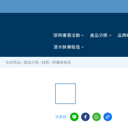
限時優惠活動
產品分類
品牌
潛水裝備租借
全部商品
/
產品分類
/
蛙鞋
/
碳纖維長板
分享到