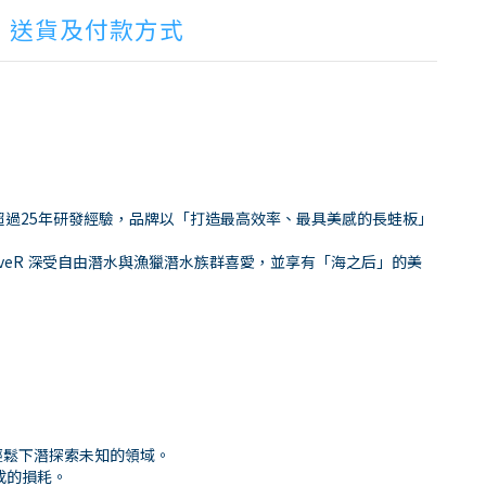
送貨及付款方式
立。擁有超過25年研發經驗，品牌以「打造最高效率、最具美感的長蛙板」
iveR 深受自由潛水與漁獵潛水族群喜愛，並享有「海之后」的美
輕鬆下潛探索未知的領域。
成的損耗。