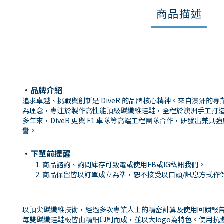
商品描述
・品牌介紹
追求卓越、挑戰與創新是 DiveR 的品牌核心精神。來自澳洲的專業
為理念，專注於製作高性能頂級碳纖維蛙鞋，全程於澳洲手工打
多年來，DiveR 更與 F1 車隊等高端工程團隊合作，研發出
譽。
・下單前提醒
商品諮詢、詢問庫存可致電或使用
FB
或
IG
私訊我們。
商品保留皆以訂單成立為準，恕不接受以口頭
/
訊息方式作
以頂尖碳纖維技術，經過多次專業人士的精密計算及使用回饋報
每雙碳纖蛙鞋板皆由精細印刷而成，並以大logo為特色。使用