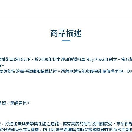
商品描述
蛙鞋品牌 DiveR，於2000年初由澳洲漁獵冠軍 Ray Powell 創
造。
兼具強度與韌性的獨特碳纖維編織技術。憑藉卓越性能與優異能量傳導表現，D
保留，還請見諒。
告，打造出兼具美學與性能之蛙鞋。擁有高度的韌性及回饋感受，帶領你
抗紫外線樹脂形成保護層，防止因陽光曝曬與長時間接觸腐蝕性的海水而造