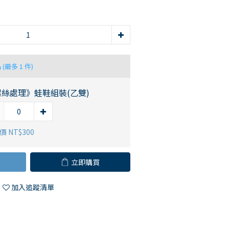
品
(最多 1 件)
螺絲處理》蛙鞋組裝(乙雙)
 NT$300
立即購買
加入追蹤清單