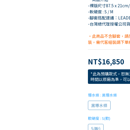
-裸版尺寸87.5 x 21c
-軟硬度 : S / M
-腳套搭配建議：LEADER
-台灣總代理授權公司
・此商品不含腳套，請
裝，需代客組裝請下單
NT$16,850
*此為預購款式，恕無
時間以原廠為準，可
導水條
: 黑導水條
黑導水條
軟硬度
: S(軟)
S(軟)