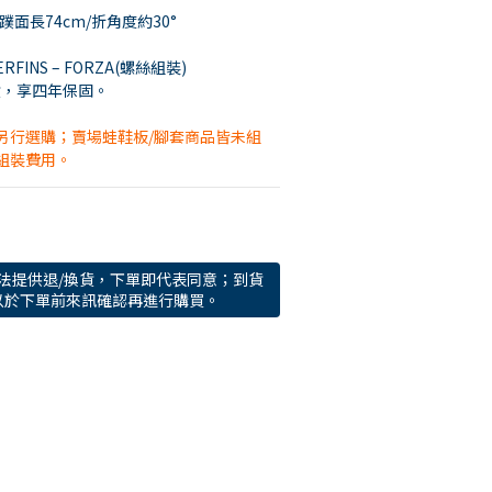
m/蹼面長74cm/折角度約30°
FINS – FORZA(螺絲組裝)
貨，享四年保固。
另行選購；賣場蛙鞋板/腳套商品皆未組
組裝費用。
法提供退/換貨，下單即代表同意；到貨
以於下單前來訊確認再進行購買。