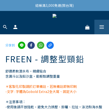
結帳滿3,000免運(限台灣)
結帳滿3,000免運(限台灣)
註冊會員領100購物金
結帳滿3,000免運(限台灣)
分享到
FREEN - 調整型頸鉛
舒適柔軟潛水布，親膚貼合
含漏斗以及鉛沙盒，能輕鬆調整重量
＊客製化印製請於訂單備註，若無備註即無印刷
-文字 : 字體為Gobold Extra2全大寫、固定大小
＊注意事項：
-使用後請平放陰乾，避免大力擠壓、掛曬、拉扯。泳池和海水酸