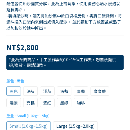
鹼值會使鉛沙變質分解，此為正常現象，使用後務必清水浸泡以
延長壽命。
-裝填鉛沙時，請先將鉛沙集中於口袋相反側，再將口袋撕開，將
漏斗插入口袋內來倒出或填入鉛沙， 並於頸鉛下方放置盆或盤子
以防鉛沙於途中掉出。
NT$2,800
*此為預購商品，手工製作需約10~15個工作天，恕無法提供
退/換貨，還請知悉。
顏色
: 黑色
黑色
深灰
淺灰
深藍
青藍
寶寶藍
淺紫
亮橘
酒紅
墨綠
咖啡
重量
: Small (1.0kg~1.5kg)
Small (1.0kg~1.5kg)
Large (1.5kg~2.0kg)