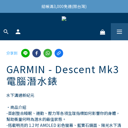
結帳滿3,000免運(限台灣)
註冊會員領100購物金
結帳滿3,000免運(限台灣)
分享到
GARMIN - Descent Mk3
電腦潛水錶
水下溝通新紀元
・商品介紹
-首創整合睡眠、運動、壓力等各項生理指標如何影響你的身體，
幫助衡量何時為潛水的最佳狀態。
-搭載明亮的 1.2 吋 AMOLED 彩色螢幕、藍寶石鏡面、陽光水下清