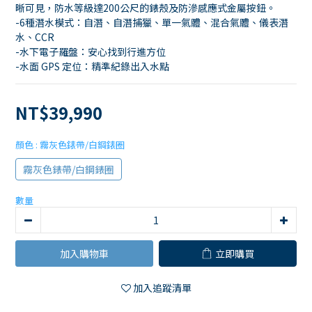
晰可見，防水等級達200公尺的錶殼及防滲感應式金屬按鈕。
-6種潛水模式：自潛、自潛捕獵、單一氣體、混合氣體、儀表潛
水、CCR
-水下電子羅盤：安心找到行進方位
-水面 GPS 定位：精準紀錄出入水點
NT$39,990
顏色
: 霧灰色錶帶/白鋼錶圈
霧灰色錶帶/白鋼錶圈
數量
加入購物車
立即購買
加入追蹤清單