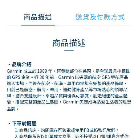
商品描述
送貨及付款方式
商品描述
・品牌介紹
Garmin 成立於 1989 年，研發總部位在美國，是全球最具指標性
的 GPS 企業。近 30 年前，Garmin 以尖端的航空 GPS 導航產品
進入市場，而後在航空、航海、車用市場都有完整的產品佈局，
目前已是航空、航海、車用、運動健身產品等市場熟悉的領導品
牌。結合驚豔設計、卓越品質與優異可靠度，創造絕佳的產品體
驗，搭配完整的產品生態圈，Garmin 矢志成為熱愛生活者的理想
品牌。
・下單前提醒
商品諮詢、詢問庫存可致電或使用
FB
或
IG
私訊我們。
商品保留皆以訂單成立為準，恕不接受以口頭
/
訊息方式作