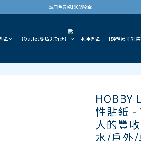
結帳滿3,000免運(限台灣)
結帳滿3,000免運(限台灣)
註冊會員領100購物金
結帳滿3,000免運(限台灣)
專區
【Outlet專區37折起】
水肺專區
【蛙鞋尺寸挑選
HOBBY 
性貼紙 - 
人的豐收(
水/戶外