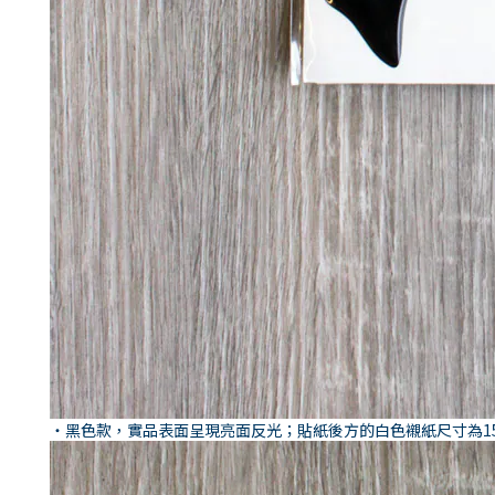
・黑色款，實品表面呈現亮面反光；貼紙後方的白色襯紙尺寸為15.4 x