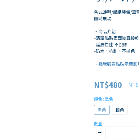
各式蛙鞋/船艇裝備/筆電
隨時展現 
・商品介紹
-清潔黏貼表面後直接乾
-延展性佳 不脫膠 
-防水、抗刮、不掉色
・點我觀看黏貼示範影
NT$480
NT$
顏色
: 黑色
黑色
銀色
數量