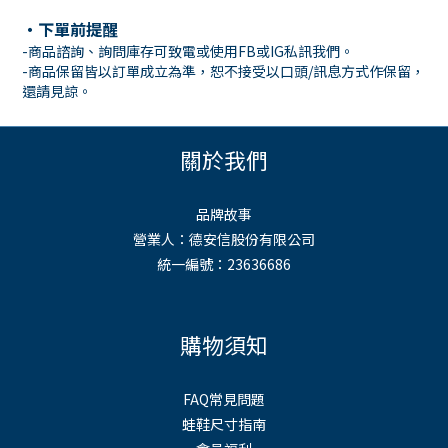
・下單前提醒
-商品諮詢、詢問庫存可致電或使用
FB
或
IG
私訊我們。
-商品保留皆以訂單成立為準，恕不接受以口頭
/
訊息方式作保留，
還請見諒。
關於我們
品牌故事
營業人：德安信股份有限公司
統一編號：23636686
購物須知
FAQ常見問題
蛙鞋尺寸指南