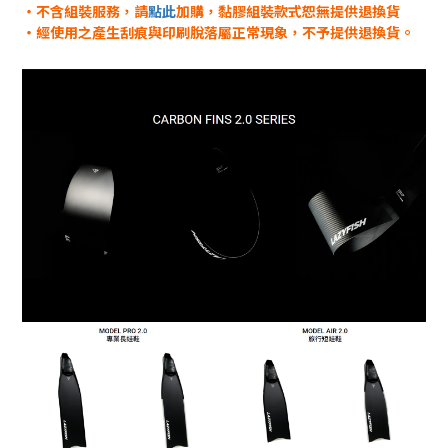
・不含組裝服務，請
點此
加購，黏膠組裝款式恕無提供退換貨
・經使用之產生刮痕與印刷脫落屬正常現象，不予提供退換貨。