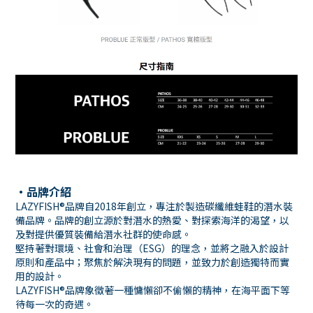
・品牌介紹
LAZYFISH®品牌自2018年創立，專注於製造碳纖維蛙鞋的潛水裝
備品牌。品牌的創立源於對潛水的熱愛、對探索海洋的渴望，以
及對提供優質裝備給潛水社群的使命感。
堅持著對環境、社會和治理（ESG）的理念，並將之融入於設計
原則和產品中；聚焦於解決現有的問題，並致力於創造獨特而實
用的設計。
LAZYFISH®品牌象徵著一種慵懶卻不偷懶的精神，在海平面下等
待每一次的奇遇。