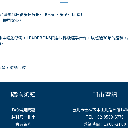
NS 台灣總代理德安信股份有限公司，安全有保障！
整，使用安心。
中運動所需，LEADERFINS與各世界級選手合作，以超過30年的經
績。
保留，還請見諒。
購物須知
門市資訊
FAQ常見問題
台北市士林區中山北路七段140
蛙鞋尺寸指南
TEL：02-8509-6779
會員福利
營業時間：13:00~21:00