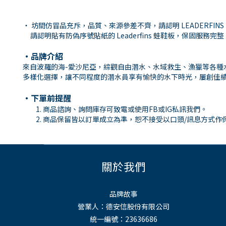
・ 坊間仿冒品充斥，品質、來源參差不齊，請認明 LEADERFI
請認明貼有防偽序號貼紙的 Leaderfins 蛙鞋板，保固服務完
・
品牌介紹
來自波羅的海-愛沙尼亞，綜觀自由潛水、水域救生、漁獵等各種水
多樣化選擇，讓不同程度的潛水員享有愉快的水下時光，屢創佳
・下單前提醒
商品諮詢、詢問庫存可致電或使用
FB
或
IG
私訊我們。
商品保留皆以訂單成立為準，恕不接受以口頭
/
訊息方式作
關於我們
品牌故事
營業人：德安信股份有限公司
統一編號：23636686