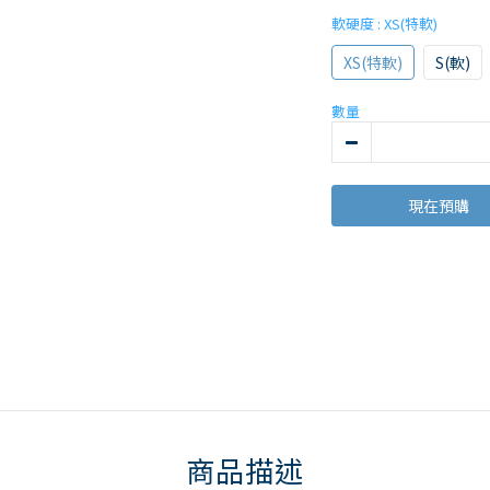
軟硬度
: XS(特軟)
XS(特軟)
S(軟)
數量
現在預購
商品描述