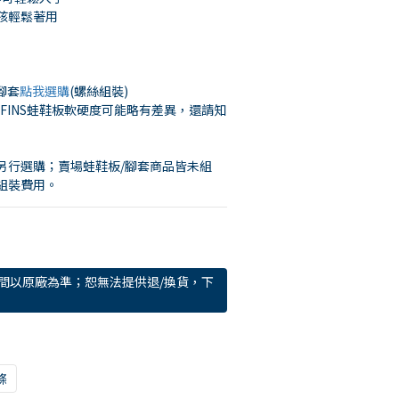
孩輕鬆著用
腳套
點我選購
(螺絲組裝)
ERFINS蛙鞋板軟硬度可能略有差異，還請知
另行選購；賣場蛙鞋板/腳套商品皆未組
組裝費用。
間以原廠為準；恕無法提供退/換貨，下
條