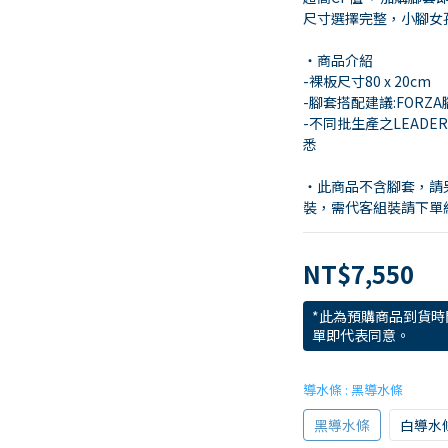
尺寸選擇完整，小腳女
・商品介紹
-裸板尺寸80 x 20cm
-腳套搭配建議:FORZA
-不同批生產之LEAD
悉
・此商品不含腳套，請
裝，需代客組裝請下單
NT$7,550
*此為預購商品到貨時
單即代表同意。
導水條
: 黑導水條
黑導水條
白導水