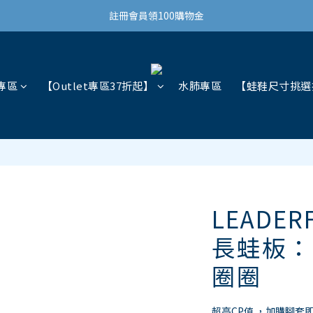
結帳滿3,000免運(限台灣)
註冊會員領100購物金
結帳滿3,000免運(限台灣)
專區
【Outlet專區37折起】
水肺專區
【蛙鞋尺寸挑選
LEADER
長蛙板：
圈圈
超高CP值 ，加購腳套