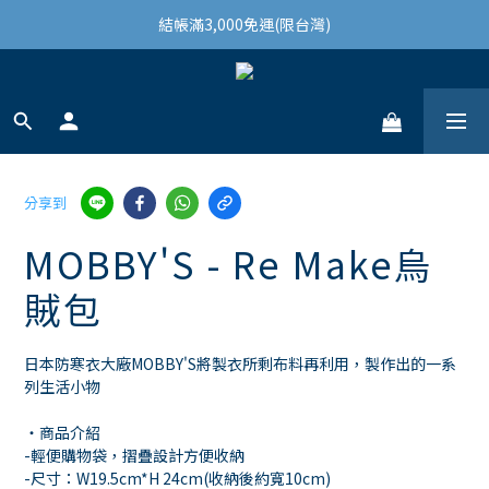
結帳滿3,000免運(限台灣)
結帳滿3,000免運(限台灣)
註冊會員領100購物金
結帳滿3,000免運(限台灣)
分享到
MOBBY'S - Re Make烏
賊包
日本防寒衣大廠MOBBY'S將製衣所剩布料再利用，製作出的一系
列生活小物
・商品介紹
-輕便購物袋，摺疊設計方便收納
-尺寸：W19.5cm*H 24cm(收納後約寬10cm)