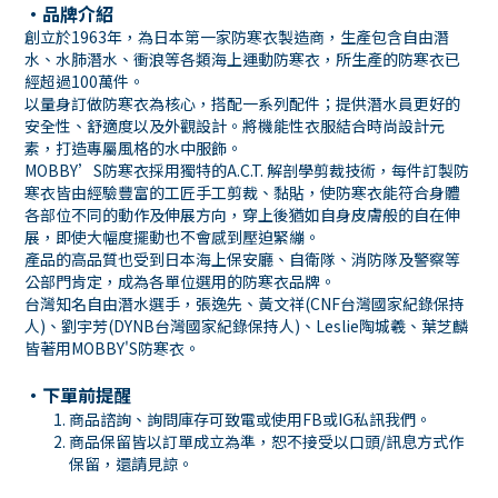
・品牌介紹
創立於1963年，為日本第一家防寒衣製造商，生產包含自由潛
水、水肺潛水、衝浪等各類海上運動防寒衣，所生產的防寒衣已
經超過100萬件。
以量身訂做防寒衣為核心，搭配一系列配件；提供潛水員更好的
安全性、舒適度以及外觀設計。將機能性衣服結合時尚設計元
素，打造專屬風格的水中服飾。
MOBBY’S防寒衣採用獨特的A.C.T. 解剖學剪裁技術，每件訂製防
寒衣皆由經驗豐富的工匠手工剪裁、黏貼，使防寒衣能符合身體
各部位不同的動作及伸展方向，穿上後猶如自身皮膚般的自在伸
展，即使大幅度擺動也不會感到壓迫緊繃。
產品的高品質也受到日本海上保安廳、自衛隊、消防隊及警察等
公部門肯定，成為各單位選用的防寒衣品牌。
台灣知名自由潛水選手，張逸先、黃文祥(CNF台灣國家紀錄保持
人)、劉宇芳(DYNB台灣國家紀錄保持人)、Leslie陶城羲、葉芝麟
皆著用MOBBY'S防寒衣。
・下單前提醒
商品諮詢、詢問庫存可致電或使用
FB
或
IG
私訊我們。
商品保留皆以訂單成立為準，恕不接受以口頭
/
訊息方式作
保留，還請見諒。