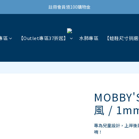
結帳滿3,000免運(限台灣)
註冊會員領100購物金
結帳滿3,000免運(限台灣)
專區
【Outlet專區37折起】
水肺專區
【蛙鞋尺寸挑選
MOBBY
風 / 1m
專為兒童設計，上岸後
唷！