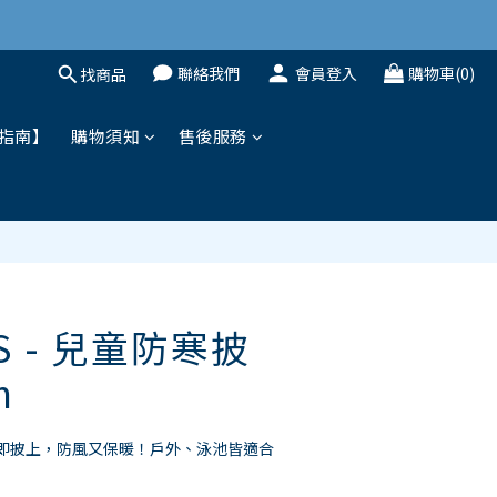
聯絡我們
會員登入
購物車(0)
找商品
立即購買
指南】
購物須知
售後服務
'S - 兒童防寒披
m
即披上，防風又保暖！戶外、泳池皆適合