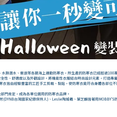
、水肺潛水、衝浪等各類海上運動防寒衣，所生產的防寒衣已經超過100
安全性、舒適度以及外觀設計。將機能性衣服結合時尚設計元素，打造專
每件訂製防寒衣皆由經驗豐富的工匠手工剪裁、黏貼，使防寒衣能符合身體各部
公部門肯定，成為各單位選用的防寒衣品牌。
DYNB台灣國家紀錄保持人)、Leslie陶城羲、葉芝麟皆著用MOBBY'S