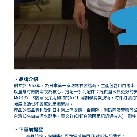
・品牌介紹
創立於1963年，為日本第一家防寒衣製造商，生產包含自由潛水
以量身訂做防寒衣為核心，搭配一系列配件；提供潛水員更好的
MOBBY’S防寒衣採用獨特的A.C.T. 解剖學剪裁技術，
幅度擺動也不會感到壓迫緊繃。
產品的高品質也受到日本海上保安廳、自衛隊、消防隊及警察等
台灣知名自由潛水選手，黃文祥(CNF台灣國家紀錄保持人)、劉宇芳(
・下單前提醒
商品諮詢、詢問庫存可致電或使用
FB
或
IG
私訊我們。