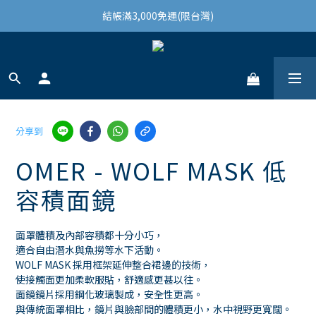
結帳滿3,000免運(限台灣)
結帳滿3,000免運(限台灣)
註冊會員領100購物金
結帳滿3,000免運(限台灣)
分享到
OMER - WOLF MASK 低
容積面鏡
面罩體積及內部容積都十分小巧，
適合自由潛水與魚撈等水下活動。
WOLF MASK 採用框架延伸整合裙邊的技術，
使接觸面更加柔軟服貼，舒適感更甚以往。
面鏡鏡片採用鋼化玻璃製成，安全性更高。
與傳統面罩相比，鏡片與臉部間的體積更小，水中視野更寬闊。