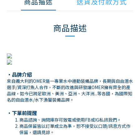
商品描述
送貨及付款方式
商品描述
・品牌介紹
來自義大利的OMER是一專業水中運動裝備品牌，長期與自由潛水
選手/資深打魚人合作，不斷的改進與研發讓OMER擁有齊全的產
品線，如今已跨足歐洲、美洲、亞洲、大洋洲...等各國，為國際知
名的自由潛水/水下漁獵裝備品牌。
・下單前提醒
商品諮詢、詢問庫存可致電或使用
FB
或
IG
私訊我們。
商品保留皆以訂單成立為準，恕不接受以口頭
/
訊息方式作
保留，還請見諒。