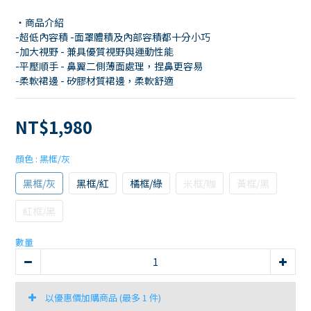
・商品介紹
-超低內容積 -面罩體積及內部容積都十分小巧 
-加大視野 - 兼具優質視野與運動性能
-平壓順手 - 鼻翼二側薄面處理，捏鼻更容易
-柔軟裙邊 - 矽膠材質裙邊，柔軟舒適
NT$1,980
顏色
: 黑框/灰
黑框/灰
黑框/紅
橘框/綠
米框/咖
黃框/黑
紅框/黑
數量
以優惠價加購商品
(最多 1 件)