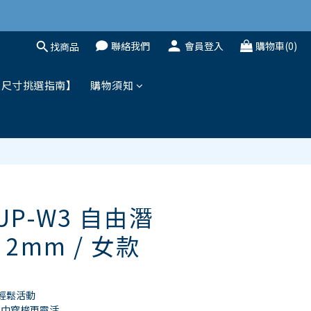
聯絡我們
會員登入
購物車(0)
找商品
立即購買
鞋尺寸挑選指南】
購物須知
 UP-W3 自由潛
2mm / 女款
輕鬆活動 
中穿梭更靈活 