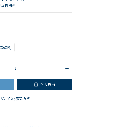
無須潤滑劑
約歐碼M)
立即購買
加入追蹤清單