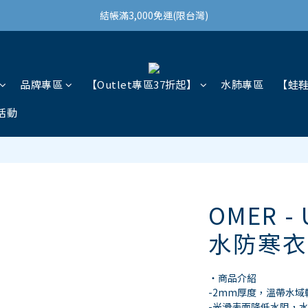
結帳滿3,000免運(限台灣)
結帳滿3,000免運(限台灣)
註冊會員領100購物金
結帳滿3,000免運(限台灣)
品牌專區
【Outlet專區37折起】
水肺專區
【蛙
活動
OMER -
水防寒衣 
・商品介紹
-2mm厚度，溫帶水域
-光滑表面降低水阻，水