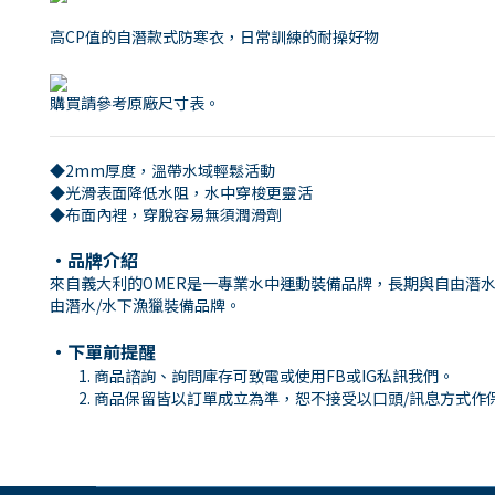
高CP值的自潛款式防寒衣，日常訓練的耐操好物
購買請參考原廠尺寸表。
◆2mm厚度，溫帶水域輕鬆活動
◆光滑表面降低水阻，水中穿梭更靈活
◆布面內裡，穿脫容易無須潤滑劑
・品牌介紹
來自義大利的OMER是一專業水中運動裝備品牌，長期與自由潛水
由潛水/水下漁獵裝備品牌。
・下單前提醒
商品諮詢、詢問庫存可致電或使用
FB
或
IG
私訊我們。
商品保留皆以訂單成立為準，恕不接受以口頭
/
訊息方式作