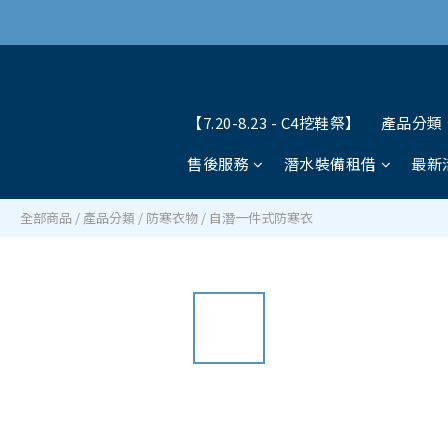
【7.20-8.23 - C4挖鞋祭】
產品分類
售後服務
潛水裝備租借
最新
全部商品
/
產品分類
/
防寒衣物
/
自潛一件式防寒衣