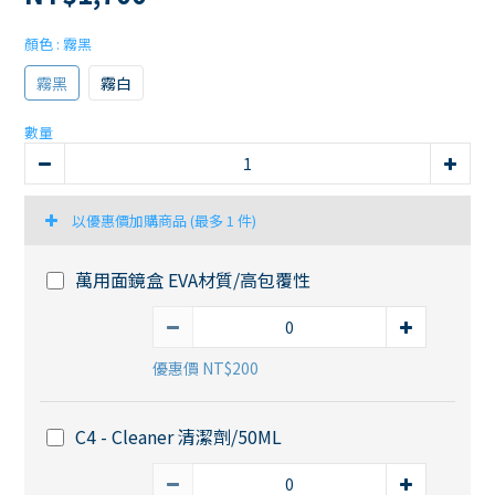
顏色
: 霧黑
霧黑
霧白
數量
以優惠價加購商品
(最多 1 件)
萬用面鏡盒 EVA材質/高包覆性
優惠價 NT$200
C4 - Cleaner 清潔劑/50ML