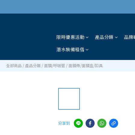
限時優惠活動
產品分類
品牌
潛水裝備租借
全部商品
/
產品分類
/
面鏡/呼吸管
/
面鏡帶/面鏡盒/扣具
分享到