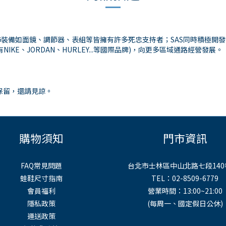
肺裝備如面鏡、調節器、表組等皆擁有許多死忠支持者；SAS同時積極開
有NIKE、JORDAN、HURLEY...等國際品牌)，向更多區域通路經營發展。
保留，還請見諒。
購物須知
門市資訊
FAQ常見問題
台北市士林區中山北路七段140
蛙鞋尺寸指南
TEL：02-8509-6779
會員福利
營業時間：13:00~21:00
隱私政策
(每周一、國定假日公休)
運送政策