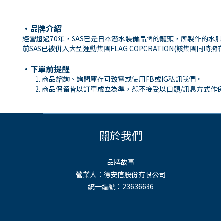
・品牌介紹
經營超過70年，SAS已是日本潛水裝備品牌的龍頭，所製作的水
前SAS已被併入大型運動集團FLAG COPORATION(該集團同時擁
・下單前提醒
商品諮詢、詢問庫存可致電或使用FB或IG私訊我們。
商品保留皆以訂單成立為準，恕不接受以口頭/訊息方式作
關於我們
品牌故事
營業人：德安信股份有限公司
統一編號：23636686