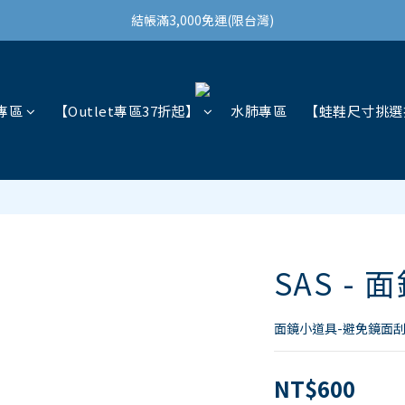
結帳滿3,000免運(限台灣)
結帳滿3,000免運(限台灣)
註冊會員領100購物金
結帳滿3,000免運(限台灣)
專區
【Outlet專區37折起】
水肺專區
【蛙鞋尺寸挑選
SAS -
面鏡小道具-避免鏡面
NT$600