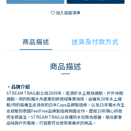
加入追蹤清單
商品描述
送貨及付款方式
商品描述
・品牌介紹
STREAM TRAIL創立自2009年，起源於水上競技運動、戶外休閒
運動－飛釣和獨木舟產業的跨領域專業技術，由擁有20年水上運
動/飛釣裝備生産技術的日本Caps品牌製造商，以及15年獨木舟生
産經驗的泰國FeelFree品牌製造商跨國合作，歷經10年精心研發
而全新誕生。STREAM TRAIL以各種防水包款為根基，融合都會
品味與戶外風格，打造更符合使用者需求的商品。