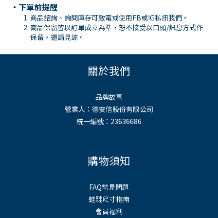
・下單前提醒
商品諮詢、詢問庫存可致電或使用
FB
或
IG
私訊我們。
商品保留皆以訂單成立為準，恕不接受以口頭
/
訊息方式作
保留，還請見諒。
關於我們
品牌故事
營業人：德安信股份有限公司
統一編號：23636686
購物須知
FAQ常見問題
蛙鞋尺寸指南
會員福利