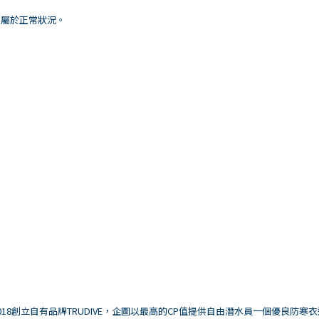
，屬於正常狀況。
8創立自有品牌TRUDIVE，企圖以最高的CP值提供自由潛水員一個優良防寒衣選