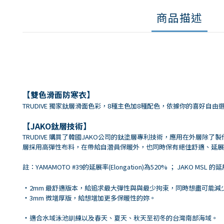
商品描述
【雙色滑面防寒衣】
TRUDIVE 獨家鈦層滑面色彩，8種主色加8種配色，依據你的喜好
【JAKO鈦層技術】
TRUDIVE 購買了韓國JAKO公司的鈦塗層專利技術，應用在外層除了製
層採用高彈性布料，在帶給自潛員保暖外，也同時保有絕佳舒適、延
註：YAMAMOTO #39的延展率(Elongation)為520% ； JAKO MSL 
・
2mm 最舒適版本，給追求最大彈性與與最少拘束，同時想盡可能減
・
3mm 微增厚版，給想增加更多保暖性的妳。
・
適合水域泳池訓練以及春天、夏天、秋天至初冬的台灣南部海域。