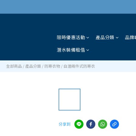
限時優惠活動
產品分類
品牌
潛水裝備租借
全部商品
/
產品分類
/
防寒衣物
/
自潛兩件式防寒衣
分享到