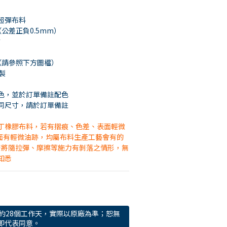
超彈布料
公差正負0.5mm）
貼
（請參照下方圖檔）
製
色，並於訂單備註配色
同尺寸，請於訂單備註
丁橡膠布料，若有摺痕、色差、表面輕微
滑面有輕微油跡，均屬布料生產工藝會有的
塗層將隨拉彈、摩擦等施力有剝落之情形，無
知悉
約28個工作天，實際以原廠為準；恕無
即代表同意。