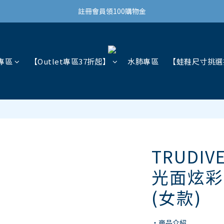
結帳滿3,000免運(限台灣)
註冊會員領100購物金
結帳滿3,000免運(限台灣)
專區
【Outlet專區37折起】
水肺專區
【蛙鞋尺寸挑選
TRUDI
光面炫彩
(女款)
・商品介紹