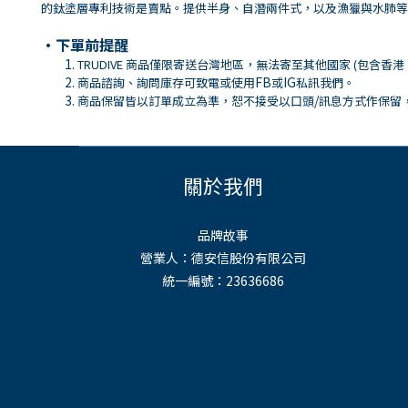
的鈦塗層專利技術是賣點。提供半身、自潛兩件式，以及漁獵與水肺等1.
・下單前提醒
TRUDIVE 商品僅限寄送台灣地區，無法寄至其他國家 (包含香
FB
IG
商品諮詢、詢問庫存可致電或使用
或
私訊我們。
/
商品保留皆以訂單成立為準，恕不接受以口頭
訊息方式作保留
關於我們
品牌故事
營業人：德安信股份有限公司
統一編號：23636686