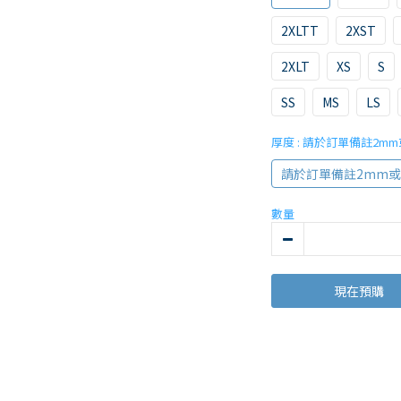
2XLTT
2XST
2XLT
XS
S
SS
MS
LS
厚度
: 請於訂單備註2mm
請於訂單備註2mm或
數量
現在預購