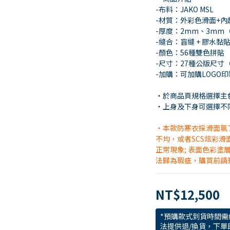
-布料：JAKO MSL
-材質：外彩色滑面+內
-厚度：2mm、3mm（
-縫合：盲縫 + 膠水黏
-顏色：56種雙色拼貼
-尺寸：27種公版尺寸
-加購：可加購LOGO印
・於商品頁規格選擇主
・上身及下身可選擇不
・本款防寒衣採滑面氯
不均，或者SCS炫彩
正常現象; 表面色彩
法歸為瑕疵，購買前請
NT$12,500
*預購款式到貨時間需
法提供退/換貨，下單