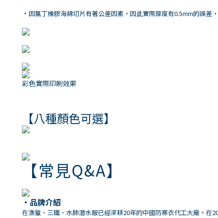
・
因氯丁橡膠海綿切片有著公差因素，因此實際厚度有0.5mm的誤差
彩色實際印刷效果
【八種顏色可選】
【常見Q&A】
・品牌介紹
在漁獵、三鐵、水肺潛水服已經深耕20年的中國防寒衣代工大廠，在201