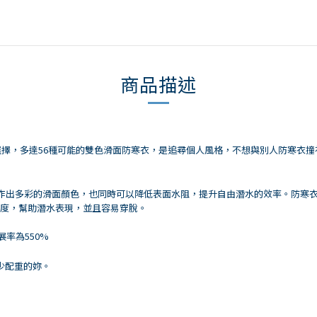
商品描述
自由選擇，多達56種可能的雙色滑面防寒衣，是追尋個人風格，不想與別人防寒衣
作出多彩的滑面顏色，也同時可以降低表面水阻，提升自由潛水的效率。防寒衣採用YAMA
展度，幫助潛水表現，並且容易穿脫。
的延展率為550%
少配重的妳。