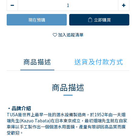
現在預購
立即購買
加入追蹤清單
商品描述
送貨及付款方式
商品描述
・品牌介紹
TUSA是世界上最早一批的潛水設備製造商，於1952年由一夫畑
端先生(Kazuo Tabata)在日本東京成立，最初畑端先生就在自家
車庫以手工製作出一個個潛水用面鏡，產量有限卻因高品質而廣
受歡迎。