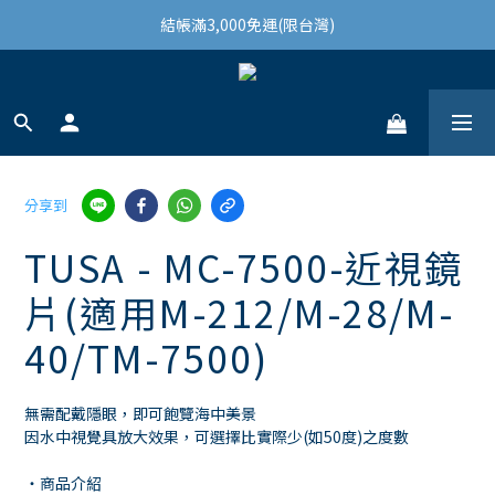
結帳滿3,000免運(限台灣)
結帳滿3,000免運(限台灣)
註冊會員領100購物金
結帳滿3,000免運(限台灣)
分享到
TUSA - MC-7500-近視鏡
片(適用M-212/M-28/M-
40/TM-7500)
無需配戴隱眼，即可飽覽海中美景 
因水中視覺具放大效果，可選擇比實際少(如50度)之度數 
・商品介紹