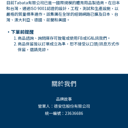
目前Tabata有限公司已是一國際規模的體育用品製造商。在日本
和台灣，通過ISO 9001認證的設計，工程，測試和生產設施，以
嚴格的質量標準運作。該集團在全球的經銷網路已擴及日本、台
灣、澳大利亞、德國、荷蘭和美國。
・下單前提醒
商品諮詢、詢問庫存可致電或使用
FB
或
IG
私訊我們。
商品保留皆以訂單成立為準，恕不接受以口頭
/
訊息方式作
保留，還請見諒。
關於我們
品牌故事
營業人：德安信股份有限公司
統一編號：23636686