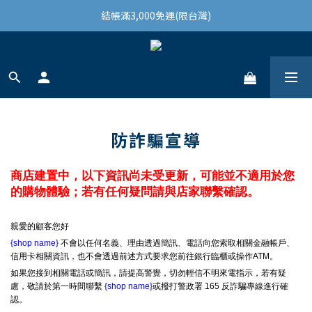
結帳滿3,000免運(限台灣)
結帳滿3,000免運(限台灣)
註冊會員領100購物金
結帳滿3,000免運(限台灣)
防詐騙宣導
商店建置中，以下資訊尚未受更新，可能並不適用於您
的購物體驗；若有任何疑問請與店家聯繫確認。
親愛的顧客您好
{shop name}
不會以任何名義、理由透過簡訊、電話向您索取相關金融帳戶、
信用卡相關資訊，也不會透過前述方式要求您前往銀行臨櫃或操作ATM。
如果您接到相關電話或簡訊，請提高警覺，切勿輕信不明來電指示，若有疑
慮，敬請於第一時間聯繫
{shop name}
或撥打警政署 165 反詐騙專線進行確
認。