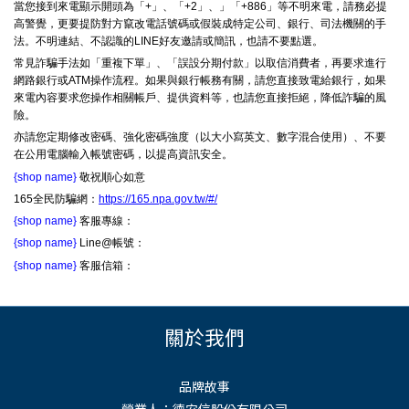
當您接到來電顯示開頭為「+」、「+2」、」「+886」等不明來電，請務必提
高警覺，更要提防對方竄改電話號碼或假裝成特定公司、銀行、司法機關的手
法。不明連結、不認識的LINE好友邀請或簡訊，也請不要點選。
常見詐騙手法如「重複下單」、「誤設分期付款」以取信消費者，再要求進行
網路銀行或ATM操作流程。如果與銀行帳務有關，請您直接致電給銀行，如果
來電內容要求您操作相關帳戶、提供資料等，也請您直接拒絕，降低詐騙的風
險。
亦請您定期修改密碼、強化密碼強度（以大小寫英文、數字混合使用）、不要
在公用電腦輸入帳號密碼，以提高資訊安全。
{shop name}
敬祝順心如意
165全民防騙網：
https://165.npa.gov.tw/#/
{shop name}
客服專線：
{shop name}
Line@帳號：
{shop name}
客服信箱：
關於我們
品牌故事