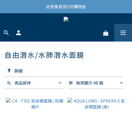
結帳滿3,000免運(限台灣)
註冊會員領100購物金
結帳滿3,000免運(限台灣)
自由潛水/水肺潛水面鏡
40 件商品
套
用
篩選
篩
選
商品排序
每頁顯示 48 個
(0/20)
價格
(NT$)
~