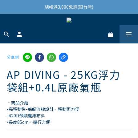
結帳滿3,000免運(限台灣)
結帳滿3,000免運(限台灣)
註冊會員領100購物金
結帳滿3,000免運(限台灣)
分享到
AP DIVING - 25KG浮力
袋組+0.4L原廠氣瓶
・商品介紹
-高移動性-船艇流線設計，移動更方便 
-420D聚酯纖維布料
-長度85cm，攜行方便