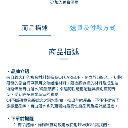
加入追蹤清單
商品描述
送貨及付款方式
商品描述
・品牌介紹
來自義大利的複合材料製造商C4 CARBON，創立於1986年，初期
研發的是自行車專用之碳纖維材料，隨後將這樣的材料及成型技
術延伸至自由潛水/漁獵裝備；卓越的性能搭配極具識別度的外
型，受到許多專業玩家的喜愛。
C4不斷研發具新概念之潛水裝備，推出全線產品，不僅僅提供了
漁獵產品線，自由潛水系列更朝向最高性能品質及設計感邁進。
・下單前提醒
商品諮詢、詢問庫存可致電或使用
FB
或
IG
私訊我們。