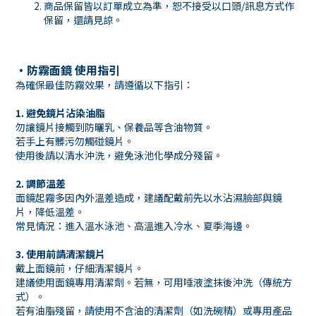
商品保留皆以訂單成立為準，恕不接受以口頭
/
訊息方式作
保留，還請見諒。
・
防霧面鏡 使用指引
為確保最佳防霧效果，請遵循以下指引：
1. 避免鏡片沾染油脂
勿讓鏡片接觸到防曬乳、保養品等含油物質。
若手上有髒污勿觸碰鏡片。
使用後請以清水沖洗，避免泳池化學成分殘留。
2. 調節溫差
面鏡起霧多因內外溫差造成，建議配戴前先以水沾濕臉部與鏡
片，降低溫差。
常見情況：進入溫水泳池、高溫進入冷水、夏季海邊。
3. 使用前請清潔鏡片
戴上面鏡前，仔細清潔鏡片。
建議使用面鏡專用清潔劑。若無，可用唾液塗抹後沖洗（傳統方
式）。
若有油脂殘留，請使用不含油的清潔劑（如洗碗精）或專用產品