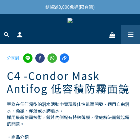
結帳滿3,000免運(限台灣)
結帳滿3,000免運(限台灣)
註冊會員領100購物金
結帳滿3,000免運(限台灣)
分享到
C4 -Condor Mask
Antifog 低容積防霧面鏡
專為在任何類型的潛水活動中實現最佳性能而開發，適用自由潛
水、漁獵、浮潛或水肺潛水。
採用最新防霧技術，鏡片內側配有特殊薄膜，徹底解決面鏡起霧
的問題。
・商品介紹