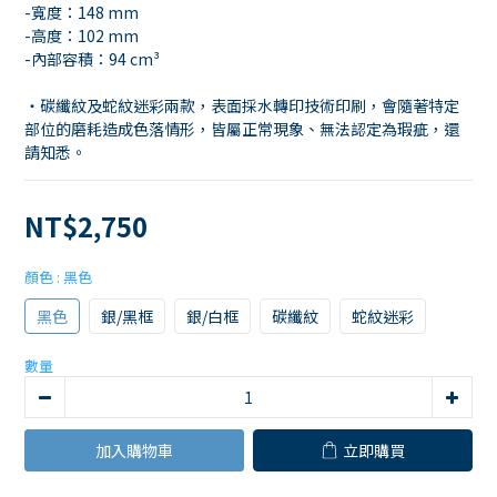
-寬度：148 mm
-高度：102 mm
-內部容積：94 cm³
・碳纖紋及蛇紋迷彩兩款，表面採水轉印技術印刷，會隨著特定
部位的磨耗造成色落情形，皆屬正常現象、無法認定為瑕疵，還
請知悉。
NT$2,750
顏色
: 黑色
黑色
銀/黑框
銀/白框
碳纖紋
蛇紋迷彩
數量
加入購物車
立即購買