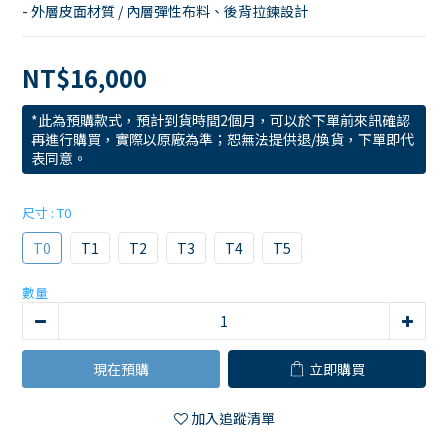
- 外層皮面材質 / 內層彈性布料、後背拉鍊設計
NT$16,000
*此為預購款式，預計到貨時間2個月，可以於下單前來訊確認
再進行購買，實際以原廠為準；恕無法提供退/換貨，下單即代
表同意。
尺寸
: T0
T0
T1
T2
T3
T4
T5
數量
現在預購
立即購買
加入追蹤清單