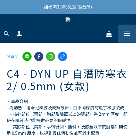
結帳滿3,000免運(限台灣)
結帳滿3,000免運(限台灣)
註冊會員領100購物金
結帳滿3,000免運(限台灣)
分享到
C4 - DYN UP 自潛防寒衣
2/ 0.5mm (女款)
・商品介紹
- 為動態平潛泳池訓練及競賽設計，由不同厚度的氯丁橡膠製成
   – 核心部位（背部、胸部及膝蓋以上的腿部）為 2mm 厚度，即
使在訓練時也能提供必要的保暖性
   – 其餘部位（肩部、手臂後側、腰側，及膝蓋以下的腿部）則使
用 0.5mm 厚度，以達到最佳活動性並可減少配重