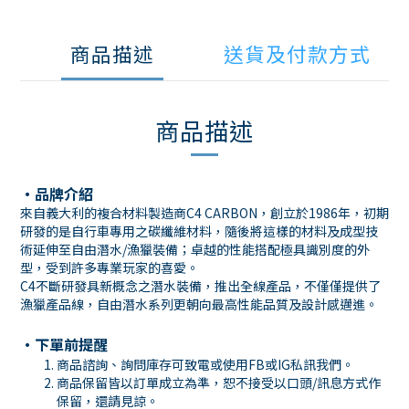
商品描述
送貨及付款方式
商品描述
・品牌介紹
來自義大利的複合材料製造商C4 CARBON，創立於1986年，初期
研發的是自行車專用之碳纖維材料，隨後將這樣的材料及成型技
術延伸至自由潛水/漁獵裝備；卓越的性能搭配極具識別度的外
型，受到許多專業玩家的喜愛。
C4不斷研發具新概念之潛水裝備，推出全線產品，不僅僅提供了
漁獵產品線，自由潛水系列更朝向最高性能品質及設計感邁進。
・下單前提醒
商品諮詢、詢問庫存可致電或使用
FB
或
IG
私訊我們。
商品保留皆以訂單成立為準，恕不接受以口頭
/
訊息方式作
保留，還請見諒。