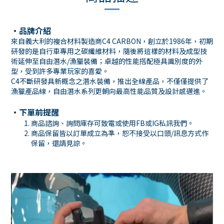
・品牌介紹
來自義大利的複合材料製造商C4 CARBON，創立於1986年，初期
研發的是自行車專用之碳纖維材料，隨後將這樣的材料及成型技
術延伸至自由潛水/漁獵裝備；卓越的性能搭配極具識別度的外
型，受到許多專業玩家的喜愛。
C4不斷研發具新概念之潛水裝備，推出全線產品，不僅僅提供了
漁獵產品線，自由潛水系列更朝向最高性能品質及設計感邁進。
・下單前提醒
商品諮詢、詢問庫存可致電或使用
FB
或
IG
私訊我們。
商品保留皆以訂單成立為準，恕不接受以口頭
/
訊息方式作
保留，還請見諒。