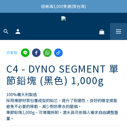
結帳滿3,000免運(限台灣)
結帳滿3,000免運(限台灣)
註冊會員領100購物金
結帳滿3,000免運(限台灣)
分享到
C4 - DYNO SEGMENT 單
節鉛塊 (黑色) 1,000g
100%義大利製造
採用橡膠材質包覆成型的鉛芯，提升了耐磨性，良好的穩定度能
避免不必要的移動，減少對防寒衣的磨損。
單節鉛塊1,000g，可單獨拆卸，潛水員可依個人需求自由調整重
量。