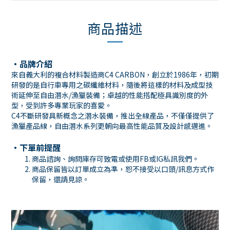
商品描述
・品牌介紹
來自義大利的複合材料製造商C4 CARBON，創立於1986年，初期
研發的是自行車專用之碳纖維材料，隨後將這樣的材料及成型技
術延伸至自由潛水/漁獵裝備；卓越的性能搭配極具識別度的外
型，受到許多專業玩家的喜愛。
C4不斷研發具新概念之潛水裝備，推出全線產品，不僅僅提供了
漁獵產品線，自由潛水系列更朝向最高性能品質及設計感邁進。
・下單前提醒
商品諮詢、詢問庫存可致電或使用
FB
或
IG
私訊我們。
商品保留皆以訂單成立為準，恕不接受以口頭
/
訊息方式作
保留，還請見諒。