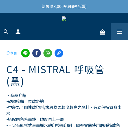
結帳滿3,000免運(限台灣)
結帳滿3,000免運(限台灣)
註冊會員領100購物金
結帳滿3,000免運(限台灣)
分享到
C4 - MISTRAL 呼吸管
(黑)
・商品介紹
-矽膠咬嘴，柔軟舒適
-中段為半剛性軟塑料/末段為柔軟度較高之塑料，有助保持管身出
水
-搭配同色系面鏡，帥度再上一層
-・火石紅樣式表面採水轉印技術印刷；圖案會隨使用磨耗造成色