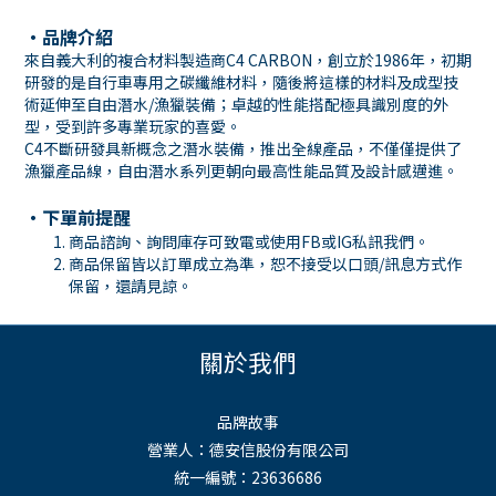
・品牌介紹
來自義大利的複合材料製造商C4 CARBON，創立於1986年，初期
研發的是自行車專用之碳纖維材料，隨後將這樣的材料及成型技
術延伸至自由潛水/漁獵裝備；卓越的性能搭配極具識別度的外
型，受到許多專業玩家的喜愛。
C4不斷研發具新概念之潛水裝備，推出全線產品，不僅僅提供了
漁獵產品線，自由潛水系列更朝向最高性能品質及設計感邁進。
・下單前提醒
商品諮詢、詢問庫存可致電或使用
FB
或
IG
私訊我們。
商品保留皆以訂單成立為準，恕不接受以口頭
/
訊息方式作
保留，還請見諒。
關於我們
品牌故事
營業人：德安信股份有限公司
統一編號：23636686