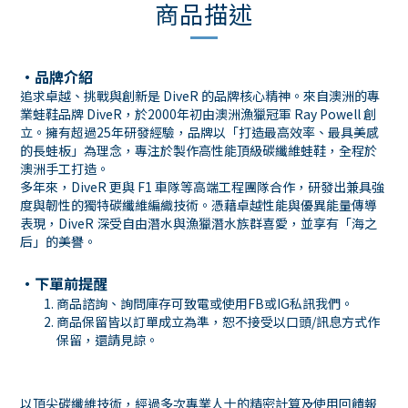
商品描述
・品牌介紹
追求卓越、挑戰與創新是 DiveR 的品牌核心精神。來自澳洲的專
業蛙鞋品牌 DiveR，於2000年初由澳洲漁獵冠軍 Ray Powell 創
立。擁有超過25年研發經驗，品牌以「打造最高效率、最具美感
的長蛙板」為理念，專注於製作高性能頂級碳纖維蛙鞋，全程於
澳洲手工打造。
多年來，DiveR 更與 F1 車隊等高端工程團隊合作，研發出兼具強
度與韌性的獨特碳纖維編織技術。憑藉卓越性能與優異能量傳導
表現，DiveR 深受自由潛水與漁獵潛水族群喜愛，並享有「海之
后」的美譽。
・下單前提醒
商品諮詢、詢問庫存可致電或使用
FB
或
IG
私訊我們。
商品保留皆以訂單成立為準，恕不接受以口頭
/
訊息方式作
保留，還請見諒。
以頂尖碳纖維技術，經過多次專業人士的精密計算及使用回饋報