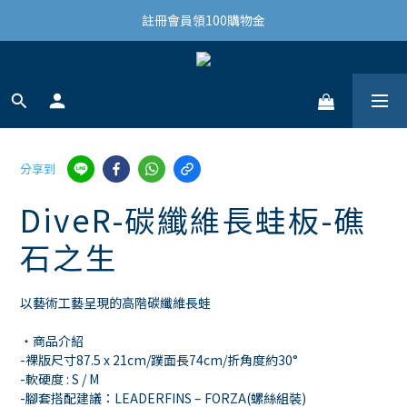
結帳滿3,000免運(限台灣)
註冊會員領100購物金
結帳滿3,000免運(限台灣)
分享到
DiveR-碳纖維長蛙板-礁
石之生
以藝術工藝呈現的高階碳纖維長蛙
・商品介紹
-裸版尺寸87.5 x 21cm/蹼面長74cm/折角度約30°
-軟硬度 : S / M
-腳套搭配建議：LEADERFINS – FORZA(螺絲組裝)