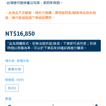
-台灣總代理授權公司貨，享四年保固。
・此商品不含腳套，請另行選購；賣場蛙鞋板/腳套商品皆未組
裝，需代客組裝請下單組裝費用。
NT$16,850
*此為預購款式，恕無法提供退/換貨，下單即代表同意；到貨
時間以原廠為準，可以於下單前來訊確認再進行購買。
導水條
: 黑導水條
黑導水條
軟硬度
: M(中)
M(中)
數量