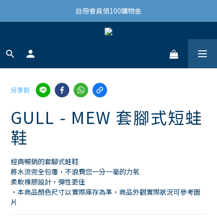
結帳滿3,000免運(限台灣)
註冊會員領100購物金
結帳滿3,000免運(限台灣)
分享到
GULL - MEW 套腳式短蛙
鞋
經典暢銷的套腳式蛙鞋
將水流完全包覆，不浪費您一分一毫的力氣 
柔軟橡膠設計，彈性更佳
・本商品顏色尺寸以實際庫存為準，商品外觀實際狀況可參考圖
片