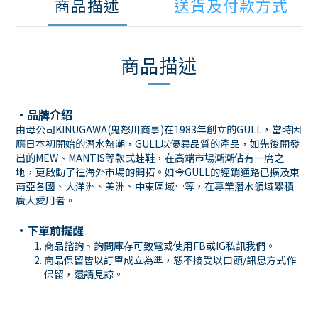
商品描述
送貨及付款方式
商品描述
・
品牌介紹
由母公司KINUGAWA(鬼怒川商事)在1983年創立的GULL，當時因
應日本初開始的潛水熱潮，GULL以優異品質的產品，如先後開發
出的MEW、MANTIS等款式蛙鞋，在高端市場漸漸佔有一席之
地，更啟動了往海外市場的開拓。如今GULL的經銷通路已擴及東
南亞各國、大洋洲、美洲、中東區域…等，在專業潛水領域累積
廣大愛用者。
・下單前提醒
商品諮詢、詢問庫存可致電或使用
FB
或
IG
私訊我們。
商品保留皆以訂單成立為準，恕不接受以口頭
/
訊息方式作
保留，還請見諒。