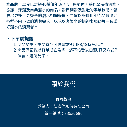
水品牌，至今已走過40幾個年頭。IST跨足休閒系列至技術潛水、
漁獵、浮潛及商業潛水的商品，發揮開發及製造的專業技術，發
展出更多、更齊全的潛水相關設備，希望以多樣化的產品來滿足
各種不同市場的消費需求，以求以客製化的精神來服務每一位愛
好潛水的消費者。
・下單前提醒
商品諮詢、詢問庫存可致電或使用FB/IG私訊我們。
商品保留皆以訂單成立為準，恕不接受以口頭/訊息方式作
保留，還請見諒。
關於我們
品牌故事
營業人：德安信股份有限公司
統一編號：23636686