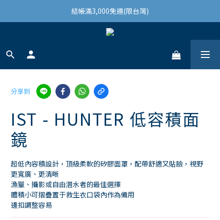
結帳滿3,000免運(限台灣)
結帳滿3,000免運(限台灣)
註冊會員領100購物金
結帳滿3,000免運(限台灣)
分享到
IST - HUNTER 低容積面
鏡
超低內容積設計，頂級柔軟的矽膠面罩，配帶舒適又貼臉，視野
更寬廣、更清晰
漁獵、攝影或自由潛水者的最佳選擇
體積小可摺疊置于救生衣口袋內作為備用
邊扣調整容易