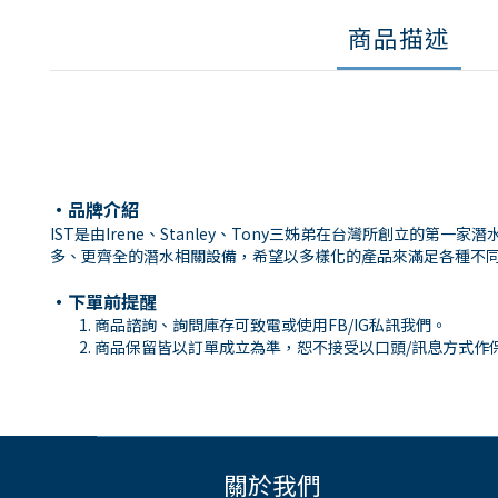
商品描述
・品牌介紹
IST是由Irene、Stanley、Tony三姊弟在台灣所創立
多、更齊全的潛水相關設備，希望以多樣化的產品來滿足各種不
・下單前提醒
商品諮詢、詢問庫存可致電或使用FB/IG私訊我們。
商品保留皆以訂單成立為準，恕不接受以口頭/訊息方式作
關於我們