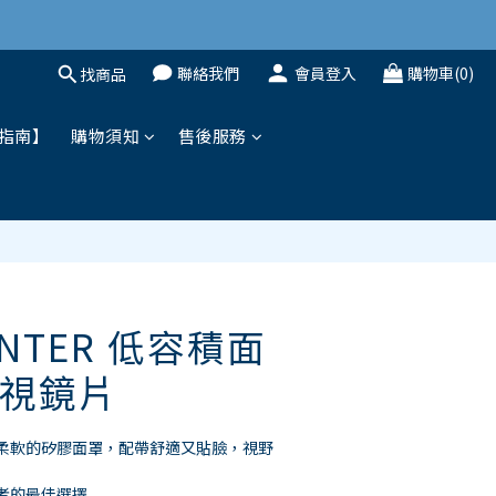
聯絡我們
會員登入
購物車(0)
找商品
立即購買
指南】
購物須知
售後服務
HUNTER 低容積面
視鏡片
柔軟的矽膠面罩，配帶舒適又貼臉，視野
者的最佳選擇