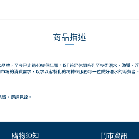
商品描述
的第一家潛水品牌，至今已走過40幾個年頭。IST跨足休閒系列至技術潛水、
同市場的消費需求，以求以客製化的精神來服務每一位愛好潛水的消費者
保留，還請見諒。
購物須知
門市資訊