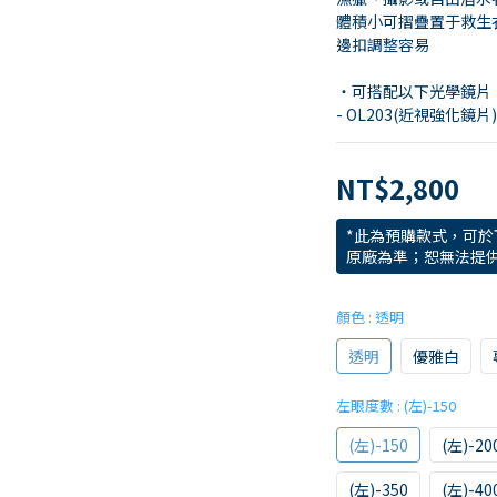
體積小可摺疊置于救生
邊扣調整容易
・可搭配以下光學鏡片
- OL203(近視強化鏡片)
NT$2,800
*此為預購款式，可
原廠為準；恕無法提供
顏色
: 透明
透明
優雅白
左眼度數
: (左)-150
(左)-150
(左)-20
(左)-350
(左)-40