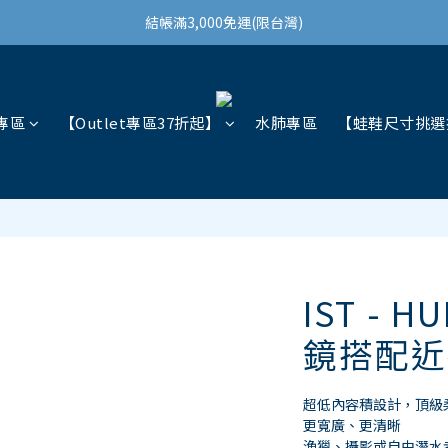
結帳滿3,000免運(限台灣)
結帳滿3,000免運(限台灣)
註冊會員領100購物金
結帳滿3,000免運(限台灣)
專區
【Outlet專區37折起】
水肺專區
【蛙鞋尺寸挑選
IST - 
鏡搭配近
超低內容積設計，頂級
更寬廣、更清晰
漁獵、攝影或自由潛水