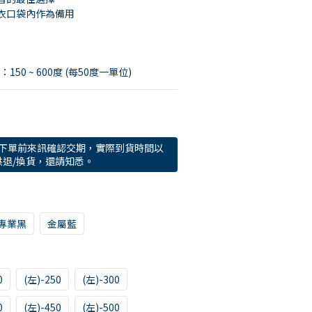
衣口袋內作為備用
：150 ~ 600度 (每50度一單位)
於下單前來訊確認交期，實際到貨時間以
退/換貨，還請知悉。
專業黑
金屬藍
0
(左)-250
(左)-300
0
(左)-450
(左)-500