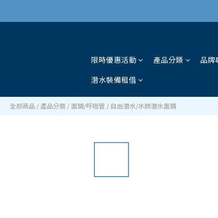
限時優惠活動
產品分類
品牌
潛水裝備租借
全部商品
/
產品分類
/
面鏡/呼吸管
/
自由潛水/水肺潛水面鏡