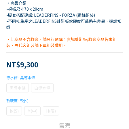
・商品介紹
-裸板尺寸70 x 20cm
-腳套搭配建議: LEADERFINS - FORZA (螺絲組裝)
-不同批生產之LEADERFINS蛙鞋板軟硬度可能略有差異，還請知
悉
・此商品不含腳套，請另行選購；賣場蛙鞋板/腳套商品皆未組
裝，需代客組裝請下單組裝費用。
NT$9,300
導水條
: 黑導水條
黑導水條
白導水條
軟硬度
: 軟(S)
軟(S)
M(中)
H(硬)
售完