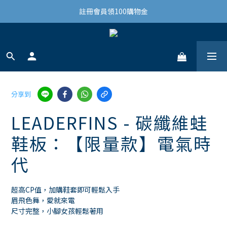
結帳滿3,000免運(限台灣)
註冊會員領100購物金
結帳滿3,000免運(限台灣)
分享到
LEADERFINS - 碳纖維蛙
鞋板：【限量款】電氣時
代
超高CP值，加購鞋套即可輕鬆入手 
眉飛色舞，愛就來電
尺寸完整，小腳女孩輕鬆著用