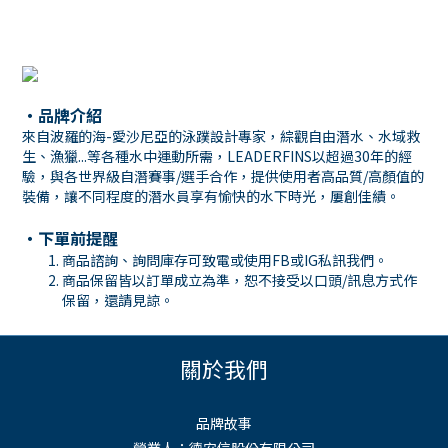
・
品牌介紹
來自波羅的海-愛沙尼亞的泳蹼設計專家，綜觀自由潛水、水域救
生、漁獵...等各種水中運動所需，LEADERFINS以超過30年的經
驗，與各世界級自潛賽事/選手合作，提供使用者高品質/高顏值的
裝備，讓不同程度的潛水員享有愉快的水下時光，屢創佳績。
・下單前提醒
商品諮詢、詢問庫存可致電或使用
FB
或
IG
私訊我們。
商品保留皆以訂單成立為準，恕不接受以口頭
/
訊息方式作
保留，還請見諒。
關於我們
品牌故事