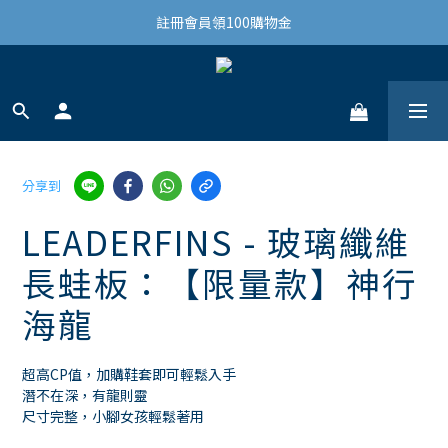
結帳滿3,000免運(限台灣)
註冊會員領100購物金
結帳滿3,000免運(限台灣)
分享到
LEADERFINS - 玻璃纖維
長蛙板：【限量款】神行
海龍
超高CP值，加購鞋套即可輕鬆入手 
潛不在深，有龍則靈
尺寸完整，小腳女孩輕鬆著用 