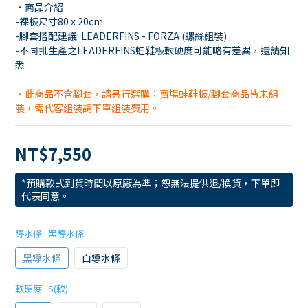
・商品介紹
-裸板尺寸80 x 20cm
-腳套搭配建議: LEADERFINS - FORZA (螺絲組裝)
-不同批生產之LEADERFINS蛙鞋板軟硬度可能略有差異，還請知
悉
・此商品不含腳套，請另行選購；賣場蛙鞋板/腳套商品皆未組
裝，需代客組裝請下單組裝費用。
NT$7,550
*預購款式到貨時間以原廠為準；恕無法提供退/換貨，下單即
代表同意。
導水條
: 黑導水條
黑導水條
白導水條
軟硬度
: S(軟)