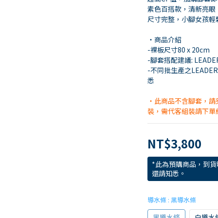
素色百搭款，清新亮眼 
尺寸完整，小腳女孩輕
・商品介紹
-裸板尺寸80 x 20cm
-腳套搭配建議: LEADERF
-不同批生產之LEAD
悉
・此商品不含腳套，請
裝，需代客組裝請下單
NT$3,800
*此為預購商品，到貨
還請知悉。
導水條
: 黑導水條
黑導水條
白導水