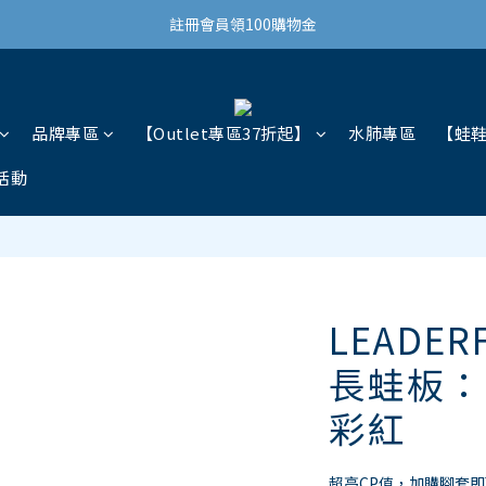
結帳滿3,000免運(限台灣)
註冊會員領100購物金
結帳滿3,000免運(限台灣)
品牌專區
【Outlet專區37折起】
水肺專區
【蛙
活動
LEADER
長蛙板：
彩紅
超高CP值，加購腳套即