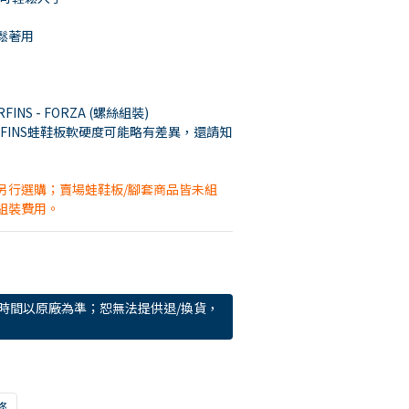
鬆著用
INS - FORZA (螺絲組裝)
ERFINS蛙鞋板軟硬度可能略有差異，還請知
另行選購；賣場蛙鞋板/腳套商品皆未組
組裝費用。
時間以原廠為準；恕無法提供退/換貨，
條