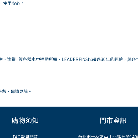
整，使用安心。
漁獵...等各種水中運動所需，LEADERFINS以超過30年的經驗，
保留，還請見諒。
購物須知
門市資訊
FAQ常見問題
台北市士林區中山北路七段140