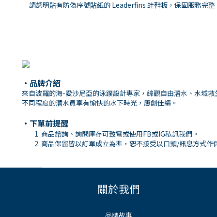
請認明貼有防偽序號貼紙的 Leaderfins 蛙鞋板，保固服務完
・
品牌介紹
來自波羅的海-愛沙尼亞的泳蹼設計專家，綜觀自由潛水、水域救生、
不同程度的潛水員享有愉快的水下時光，屢創佳績。
・下單前提醒
商品諮詢、詢問庫存可致電或使用
FB
或
IG
私訊我們。
商品保留皆以訂單成立為準，恕不接受以口頭
/
訊息方式作
關於我們
品牌故事