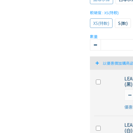
軟硬度
: XS(特軟)
XS(特軟)
S(軟)
數量
以優惠價加購商
LE
(黑)
優惠價
LE
(白)