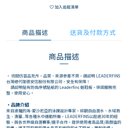
加入追蹤清單
商品描述
送貨及付款方式
商品描述
・ 坊間仿冒品充斥，品質、來源參差不齊，請認明 LEADERFINS
台灣總代理德安信股份有限公司，安全有保障！
請認明貼有防偽序號貼紙的 Leaderfins 蛙鞋板，保固服務完
整，使用安心。
・
品牌介紹
來自波羅的海-愛沙尼亞的泳蹼設計專家，綜觀自由潛水、水域救
生、漁獵...等各種水中運動所需，LEADERFINS以超過30年的經
驗，與各世界級自潛賽事/選手合作，提供使用者高品質/高顏值的
裝備，讓不同程度的潛水員享有愉快的水下時光，屢創佳績。