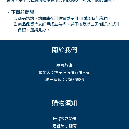
・下單前提醒
商品諮詢、詢問庫存可致電或使用
FB
或
IG
私訊我們。
商品保留皆以訂單成立為準，恕不接受以口頭
/
訊息方式作
保留，還請見諒。
關於我們
品牌故事
營業人：德安信股份有限公司
統一編號：23636686
購物須知
FAQ常見問題
蛙鞋尺寸指南