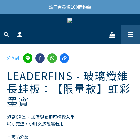
結帳滿3,000免運(限台灣)
註冊會員領100購物金
結帳滿3,000免運(限台灣)
分享到
LEADERFINS - 玻璃纖維
長蛙板：【限量款】虹彩
墨寶
超高CP值 ，加購腳套即可輕鬆入手 
尺寸完整，小腳女孩輕鬆著用
・商品介紹