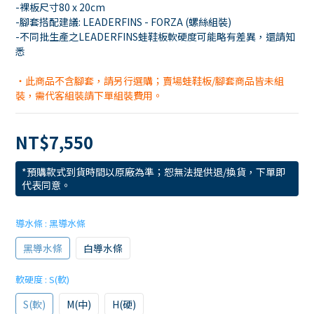
-裸板尺寸80 x 20cm
-腳套搭配建議: LEADERFINS - FORZA (螺絲組裝)
-不同批生產之LEADERFINS蛙鞋板軟硬度可能略有差異，還請知
悉
・此商品不含腳套，請另行選購；賣場蛙鞋板/腳套商品皆未組
裝，需代客組裝請下單組裝費用。
NT$7,550
*預購款式到貨時間以原廠為準；恕無法提供退/換貨，下單即
代表同意。
導水條
: 黑導水條
黑導水條
白導水條
軟硬度
: S(軟)
S(軟)
M(中)
H(硬)