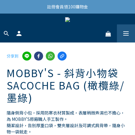
結帳滿3,000免運(限台灣)
註冊會員領100購物金
結帳滿3,000免運(限台灣)
分享到
MOBBY'S - 斜背小物袋
SACOCHE BAG (橄欖綠/
墨綠)
隨身側背小包，採用防寒衣材質製成，表層稍微弄濕也不擔心，
為 MOBBY'S原廠職人手工製作。
簡潔設計，告別厚重口袋，雙夾層設計及可調式肩背帶，隨身小
物一袋就走。