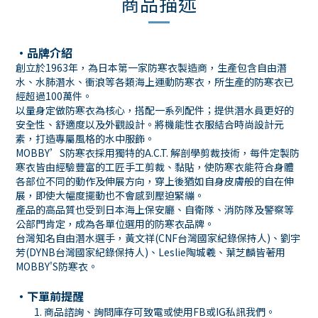
商品描述
・品牌介紹
創立於1963年，為日本第一家防寒衣製造商，生產包含自由潛
水、水肺潛水、衝浪等各類海上運動防寒衣，所生產的防寒衣已
經超過100萬件。
以量身定做防寒衣為核心，搭配一系列配件；提供潛水員更好的
安全性、舒適度以及外觀設計。將機能性衣服結合時尚設計元
素，打造專屬風格的水中服飾。
MOBBY’S防寒衣採用獨特的A.C.T. 解剖學剪裁技術，每件定製防
寒衣皆由經驗豐富的工匠手工剪裁、黏貼，使防寒衣能符合身體
各部位不同的動作及伸展方向，穿上後猶如自身皮膚般的自在伸
展，即使大幅度擺動也不會感到壓迫緊繃。
產品的高品質也受到日本海上保安廳、自衛隊、消防隊及警察等
公部門肯定，成為各單位選用的防寒衣品牌。
台灣知名自由潛水選手，黃文祥(CNF台灣國家紀錄保持人)、劉宇
芳(DYNB台灣國家紀錄保持人)、Leslie陶城羲、葉芝麟皆著用
MOBBY'S防寒衣。
・下單前提醒
商品諮詢、詢問庫存可致電或使用
FB
或
IG
私訊我們。