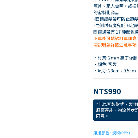
照片、家人合照，或插
的客製化商品。
-面鏡護髮帶可防止頭
-內側附有魔鬼氈固定
圈鑲邊帶有 17 種顏
下單後可透過訂單訊息
關說明請詳閱注意事項
・材質: 2mm 氯丁橡膠
・顏色: 客製
・尺寸: 23cm x 9.5cm
NT$990
*此為客製款式，製作
原廠產能、物流等狀
同意。
鑲邊顏色
: 淺粉(PPK)