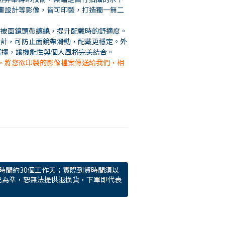
畫設計等影像，皆可印製，打造獨一無二
髮被面鏡頭帶纏繞，提升配戴時的舒適度。
設計，可防止面鏡帶滑動，配戴更穩定。外
色選擇，讓機能性與個人風格完美結合。
，將您欲印製的影像檔案傳送給我們，相
時間約30個工作天；實際到貨時間須以
況為準，恕無法提供退換貨，下單即代表