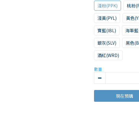
淺粉(PPK)
桃粉(F
淺黃(PYL)
黃色(Y
寶藍(IBL)
海軍藍(
銀灰(SLV)
黑色(B
酒紅(WRD)
數量
現在預購