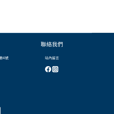
聯絡我們
巷4號
站內留言