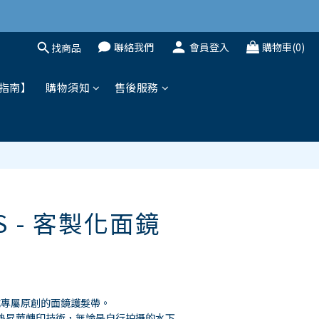
聯絡我們
會員登入
購物車(0)
找商品
立即購買
指南】
購物須知
售後服務
'S - 客製化面鏡
成專屬原創的面鏡護髮帶。
專用的熱昇華轉印技術，無論是自行拍攝的水下