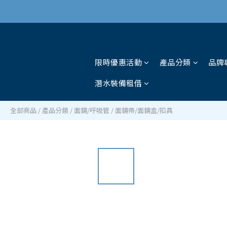
限時優惠活動
產品分類
品牌
潛水裝備租借
全部商品
/
產品分類
/
面鏡/呼吸管
/
面鏡帶/面鏡盒/扣具