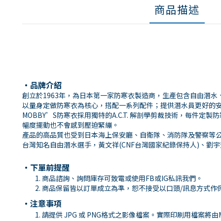
商品描述
・品牌介紹
創立於1963年，為日本第一家防寒衣製造商，生產包含自由潛水
以量身定做防寒衣為核心，搭配一系列配件；提供潛水員更好的
MOBBY’S防寒衣採用獨特的A.C.T. 解剖學剪裁技術，
幅度擺動也不會感到壓迫緊繃。
產品的高品質也受到日本海上保安廳、自衛隊、消防隊及警察等
台灣知名自由潛水選手，黃文祥(CNF台灣國家紀錄保持人)、劉宇芳(
・下單前提醒
商品諮詢、詢問庫存可致電或使用
FB
或
IG
私訊我們。
商品保留皆以訂單成立為準，恕不接受以口頭
/
訊息方式作
・注意事項
請提供 JPG 或 PNG格式之影像檔案。實際印刷用檔案將由