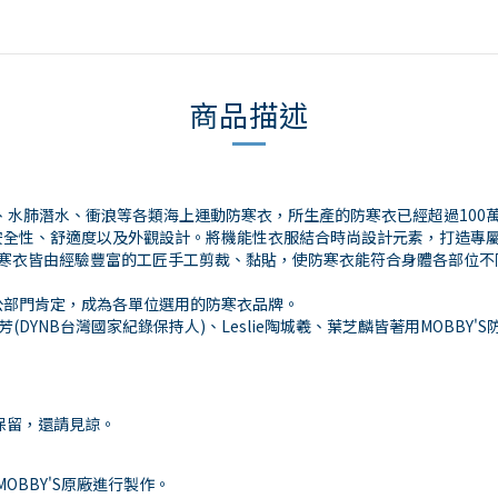
商品描述
、水肺潛水、衝浪等各類海上運動防寒衣，所生產的防寒衣已經超過100
安全性、舒適度以及外觀設計。將機能性衣服結合時尚設計元素，打造專
每件定製防寒衣皆由經驗豐富的工匠手工剪裁、黏貼，使防寒衣能符合身體各部
公部門肯定，成為各單位選用的防寒衣品牌。
DYNB台灣國家紀錄保持人)、Leslie陶城羲、葉芝麟皆著用MOBBY'S
保留，還請見諒。
MOBBY'S原廠進行製作。