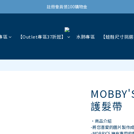
結帳滿3,000免運(限台灣)
註冊會員領100購物金
結帳滿3,000免運(限台灣)
專區
【Outlet專區37折起】
水肺專區
【蛙鞋尺寸挑選
MOBBY
護髮帶
・商品介紹
-將您喜愛的圖片製作
-MOBBY'S 擁有