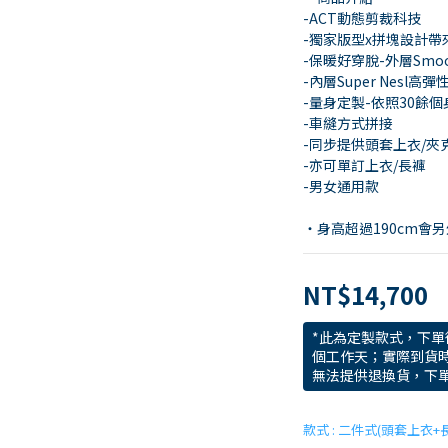
-ACT動態剪裁科技
-獨家版型x拼塊設計
-保暖好穿脫-外層Smoo
-內層Super Nesl
-量身定製-依照30餘
-車縫方式拼接
-同步提供頭套上衣/夾
-亦可單訂上衣/長褲
-男女通用款
・身高超過190cm會
NT$14,700
*此為定製款式，下單
個工作天；實際到貨
無法提供退換貨，下
款式
: 二件式(頭套上衣+