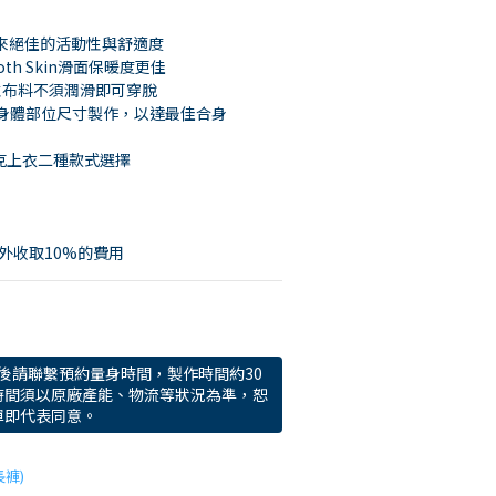
帶來絕佳的活動性與舒適度
th Skin滑面保暖度更佳
高彈性布料不須潤滑即可穿脫
個身體部位尺寸製作，以達最佳合身
克上衣二種款式選擇
另外收取10%的費用
後請聯繫預約量身時間，製作時間約30
時間須以原廠產能、物流等狀況為準，恕
單即代表同意。
長褲)