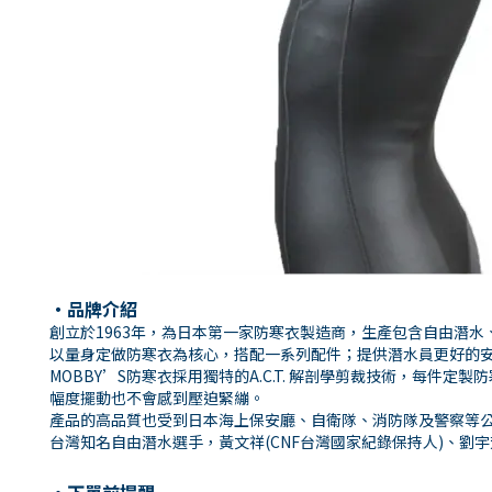
・品牌介紹
創立於1963年，為日本第一家防寒衣製造商，生產包含自由潛水
以量身定做防寒衣為核心，搭配一系列配件；提供潛水員更好的
MOBBY’S防寒衣採用獨特的A.C.T. 解剖學剪裁技術，
幅度擺動也不會感到壓迫緊繃。
產品的高品質也受到日本海上保安廳、自衛隊、消防隊及警察等
台灣知名自由潛水選手，黃文祥(CNF台灣國家紀錄保持人)、劉宇芳(