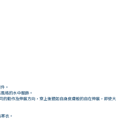
萬件。
屬風格的水中服飾。
位不同的動作及伸展方向，穿上後猶如自身皮膚般的自在伸展，即使大
防寒衣。