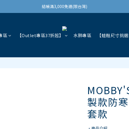
結帳滿3,000免運(限台灣)
結帳滿3,000免運(限台灣)
註冊會員領100購物金
結帳滿3,000免運(限台灣)
專區
【Outlet專區37折起】
水肺專區
【蛙鞋尺寸挑選
MOBBY'S
製款防寒衣
套款
・商品介紹