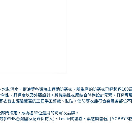
、水肺潛水、衝浪等各類海上運動防寒衣，所生產的防寒衣已經超過100
安全性、舒適度以及外觀設計。將機能性衣服結合時尚設計元素，打造專
每件定製防寒衣皆由經驗豐富的工匠手工剪裁、黏貼，使防寒衣能符合身體各部
公部門肯定，成為各單位選用的防寒衣品牌。
DYNB台灣國家紀錄保持人)、Leslie陶城羲、葉芝麟皆著用MOBBY'S