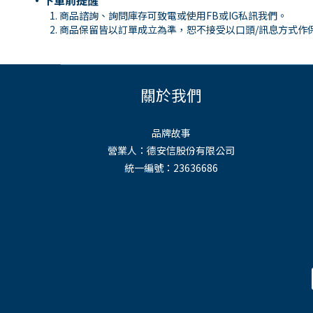
・下單前提醒
商品諮詢、詢問庫存可致電或使用
FB
或
IG
私訊我們。
商品保留皆以訂單成立為準，恕不接受以口頭
/
訊息方式作
關於我們
品牌故事
營業人：德安信股份有限公司
統一編號：23636686