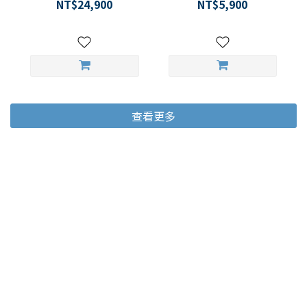
背心長褲 1.5mm 男女通用
NT$24,900
NT$5,900
款
查看更多