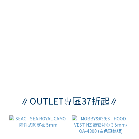
∥OUTLET專區37折起∥