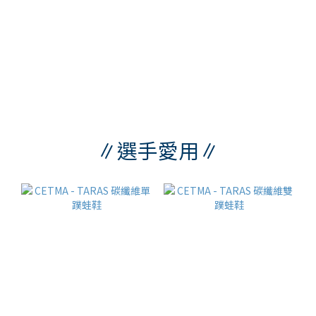
∥選手愛用∥