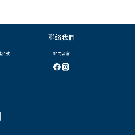
聯絡我們
巷4號
站內留言