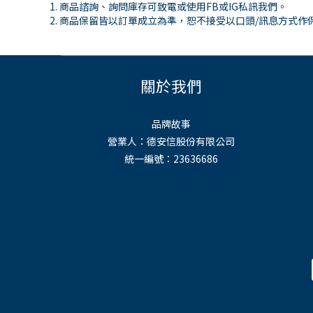
商品諮詢、詢問庫存可致電或使用
FB
或
IG
私訊我們。
商品保留皆以訂單成立為準，恕不接受以口頭
/
訊息方式作
關於我們
品牌故事
營業人：德安信股份有限公司
統一編號：23636686