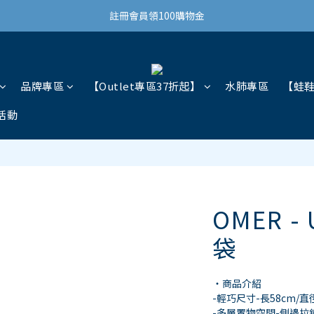
結帳滿3,000免運(限台灣)
註冊會員領100購物金
結帳滿3,000免運(限台灣)
品牌專區
【Outlet專區37折起】
水肺專區
【蛙
活動
OMER -
袋
・商品介紹
-輕巧尺寸-長58cm/
-多層置物空間-側邊拉