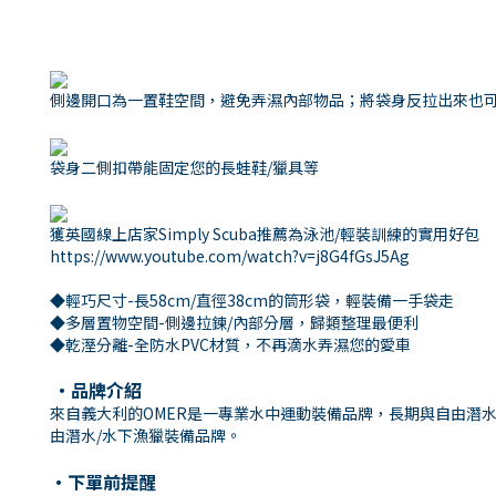
側邊開口為一置鞋空間，避免弄濕內部物品；將袋身反拉出來也
袋身二側扣帶能固定您的長蛙鞋/獵具等
獲英國線上店家Simply Scuba推薦為泳池/輕裝訓練的實用好包
https://www.youtube.com/watch?v=j8G4fGsJ5Ag
◆輕巧尺寸-長58cm/直徑38cm的筒形袋，輕裝備一手袋走
◆多層置物空間-側邊拉鍊/內部分層，歸類整理最便利
◆乾溼分離-全防水PVC材質，不再滴水弄濕您的愛車
・品牌介紹
來自義大利的OMER是一專業水中運動裝備品牌，長期與自由潛水
由潛水/水下漁獵裝備品牌。
・下單前提醒