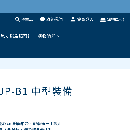
聯絡我們
會員登入
購物車(0)
找商品
立即購買
鞋尺寸挑選指南】
購物須知
 UP-B1 中型裝備
直徑38cm的筒形袋，輕裝備一手袋走 
鍊/內部分層，歸類整理最便利 