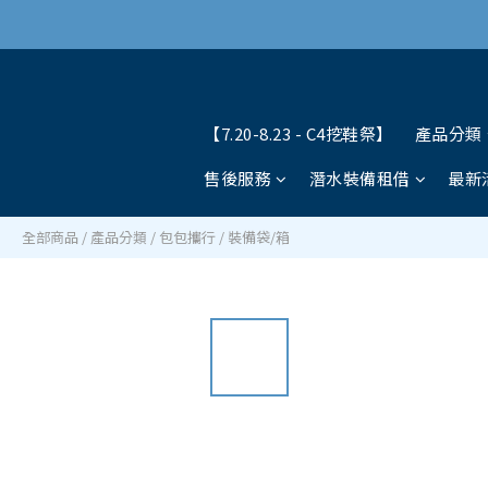
【7.20-8.23 - C4挖鞋祭】
產品分類
售後服務
潛水裝備租借
最新
全部商品
/
產品分類
/
包包攜行
/
裝備袋/箱