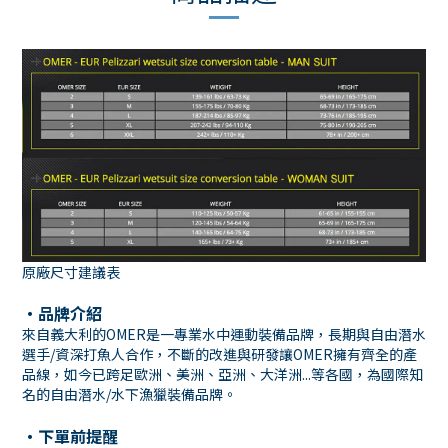
原廠尺寸建議表
・品牌介紹
來自義大利的OMER是一專業水中運動裝備品牌，長期與自由潛水
選手/資深打魚人合作，不斷的改進與研發讓OMER擁有齊全的產
品線，如今已跨足歐洲、美洲、亞洲、大洋洲...等各國，為國際知
名的自由潛水/水下漁獵裝備品牌。
・下單前提醒