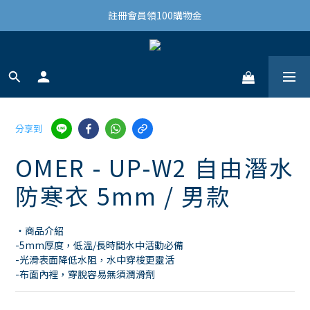
結帳滿3,000免運(限台灣)
註冊會員領100購物金
結帳滿3,000免運(限台灣)
分享到
OMER - UP-W2 自由潛水
防寒衣 5mm / 男款
・商品介紹
-5mm厚度，低溫/長時間水中活動必備 
-光滑表面降低水阻，水中穿梭更靈活 
-布面內裡，穿脫容易無須潤滑劑