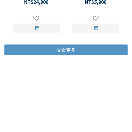
背心長褲 1.5mm 男女通用
NT$24,900
NT$5,900
款
查看更多