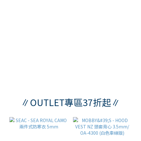
∥OUTLET專區37折起∥