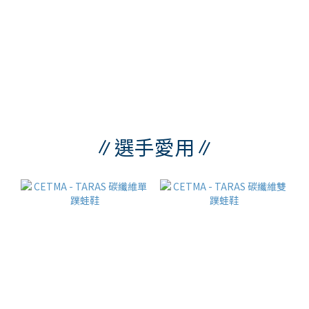
∥選手愛用∥