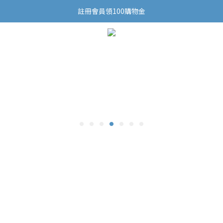
結帳滿3,000免運(限台灣)
註冊會員領100購物金
結帳滿3,000免運(限台灣)