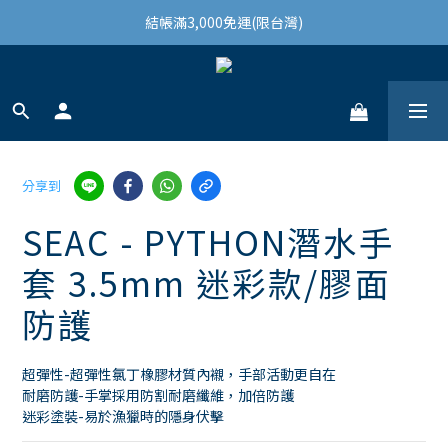
結帳滿3,000免運(限台灣)
結帳滿3,000免運(限台灣)
註冊會員領100購物金
結帳滿3,000免運(限台灣)
分享到
SEAC - PYTHON潛水手
套 3.5mm 迷彩款/膠面
防護
超彈性-超彈性氯丁橡膠材質內襯，手部活動更自在 
耐磨防護-手掌採用防割耐磨纖維，加倍防護 
迷彩塗裝-易於漁獵時的隱身伏擊