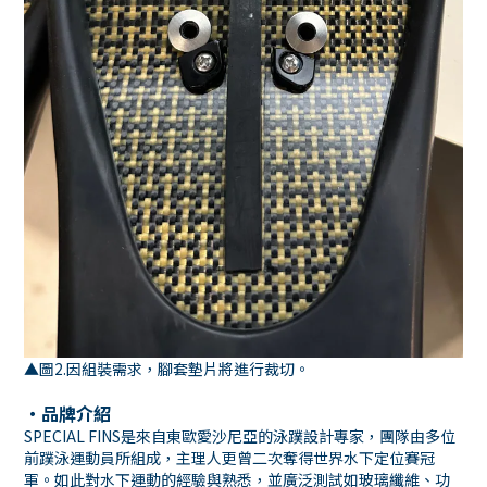
▲圖2.因組裝需求，腳套墊片將進行裁切。
・品牌介紹
SPECIAL FINS是來自東歐愛沙尼亞的泳蹼設計專家，團隊由多位
前蹼泳運動員所組成，主理人更曾二次奪得世界水下定位賽冠
軍。如此對水下運動的經驗與熟悉，並廣泛測試如玻璃纖維、功