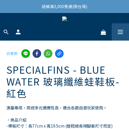
結帳滿3,000免運(限台灣)
結帳滿3,000免運(限台灣)
註冊會員領100購物金
結帳滿3,000免運(限台灣)
分享到
SPECIALFINS - BLUE
WATER 玻璃纖維蛙鞋板-
紅色
漁獵專用，用途多元適應性高，適合各類自潛玩家使用。
・商品介紹
-裸板尺寸：長77cm x 寬19.5cm (蛙鞋總長視腳套尺寸而定)