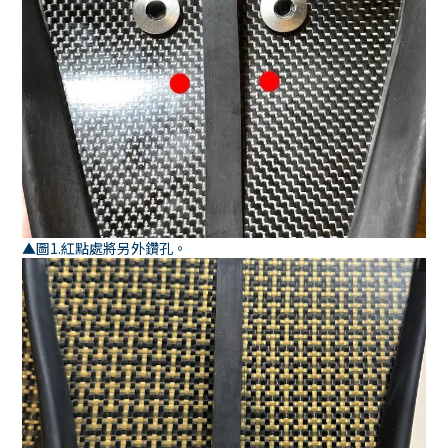
▲圖1.紅點處將另外鑽孔。