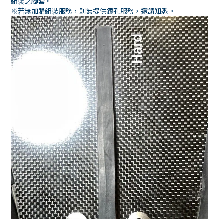
組裝之腳套。
※若無加購組裝服務，則無提供鑽孔服務，還請知悉。