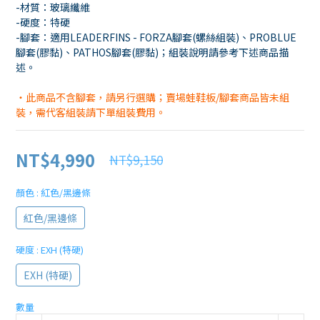
-材質：玻璃纖維
-硬度：特硬
-腳套：適用LEADERFINS - FORZA腳套(螺絲組裝)、PROBLUE
腳套(膠黏)、PATHOS腳套(膠黏)；組裝說明請參考下述商品描
述。
・此商品不含腳套，請另行選購；賣場蛙鞋板/腳套商品皆未組
裝，需代客組裝請下單組裝費用。
NT$4,990
NT$9,150
顏色
: 紅色/黑邊條
紅色/黑邊條
硬度
: EXH (特硬)
EXH (特硬)
數量