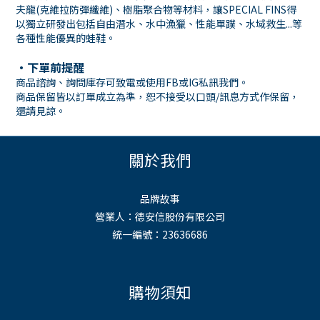
夫龍(克維拉防彈纖維)、樹脂聚合物等材料，讓SPECIAL FINS得
以獨立研發出包括自由潛水、水中漁獵、性能單蹼、水域救生...等
各種性能優異的蛙鞋。
・下單前提醒
商品諮詢、詢問庫存可致電或使用FB或IG私訊我們。
商品保留皆以訂單成立為準，恕不接受以口頭/訊息方式作保留，
還請見諒。
關於我們
品牌故事
營業人：德安信股份有限公司
統一編號：23636686
購物須知